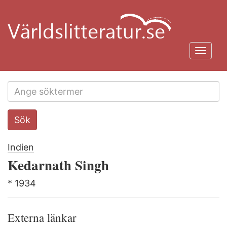
Hoppa
till
huvudinnehåll
Toggl
navig
Search
Sök
this
site
Indien
Kedarnath Singh
* 1934
Externa länkar