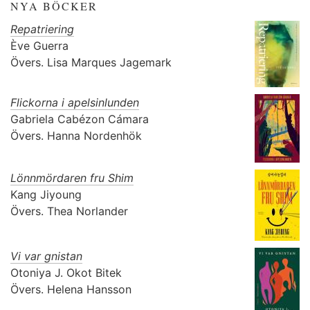
NYA BÖCKER
Repatriering
Ève Guerra
Övers.
Lisa Marques Jagemark
Flickorna i apelsinlunden
Gabriela Cabézon Cámara
Övers.
Hanna Nordenhök
Lönnmördaren fru Shim
Kang Jiyoung
Övers.
Thea Norlander
Vi var gnistan
Otoniya J. Okot Bitek
Övers.
Helena Hansson