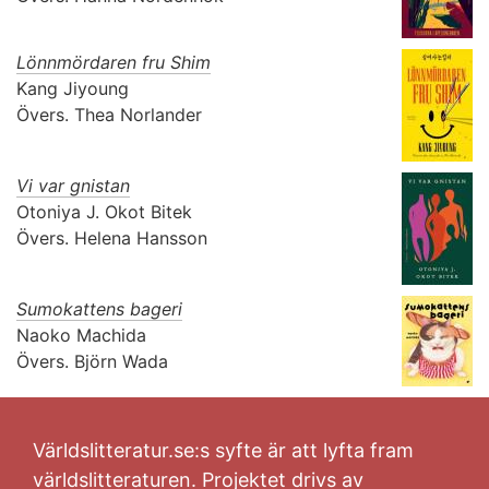
Lönnmördaren fru Shim
Kang Jiyoung
Övers.
Thea Norlander
Vi var gnistan
Otoniya J. Okot Bitek
Övers.
Helena Hansson
Sumokattens bageri
Naoko Machida
Övers.
Björn Wada
Världslitteratur.se:s syfte är att lyfta fram
världslitteraturen. Projektet drivs av