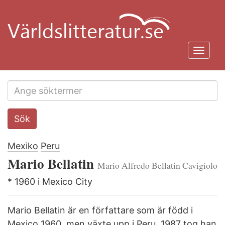
Hoppa
till
huvudinnehåll
Toggl
navig
Search
Sök
this
site
Mexiko
Peru
Mario Bellatin
Mario Alfredo Bellatin Cavigiolo
* 1960 i Mexico City
Mario Bellatin är en författare som är född i
Mexico 1960, men växte upp i Peru. 1987 tog han