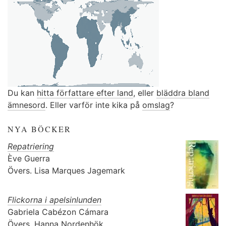
Du kan
hitta författare efter land
, eller
bläddra bland
ämnesord
. Eller varför inte kika på
omslag
?
NYA BÖCKER
Repatriering
Ève Guerra
Övers.
Lisa Marques Jagemark
Flickorna i apelsinlunden
Gabriela Cabézon Cámara
Övers.
Hanna Nordenhök