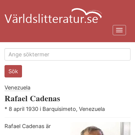
Hoppa
till
huvudinnehåll
Toggl
navig
Search
Sök
this
site
Venezuela
Rafael Cadenas
* 8 april 1930 i Barquisimeto, Venezuela
Rafael Cadenas är