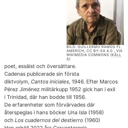
BILD: GUILLERMO RAMOS FL
AMERICH, CC BY-SA 4.0
, VIA
WIKIMEDIA COMMONS (
KÄLL
A
)
poet, essäist och översättare.
Cadenas publicerade sin första
diktvolym,
Cantos iniciales
, 1946. Efter Marcos
Pérez Jiménez militärkupp 1952 gick han i exil
i Trinidad, där han bodde till 1956.
De erfarenheter som förvärvades där
återspeglas i hans böcker
Una Isla
(1958)
och
Los cuadernos del destierro
(1960)
Han erhöll 2022 års Cervantespris.