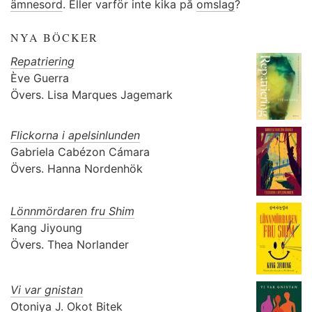
ämnesord
. Eller varför inte kika på
omslag
?
NYA BÖCKER
Repatriering
Ève Guerra
Övers.
Lisa Marques Jagemark
Flickorna i apelsinlunden
Gabriela Cabézon Cámara
Övers.
Hanna Nordenhök
Lönnmördaren fru Shim
Kang Jiyoung
Övers.
Thea Norlander
Vi var gnistan
Otoniya J. Okot Bitek