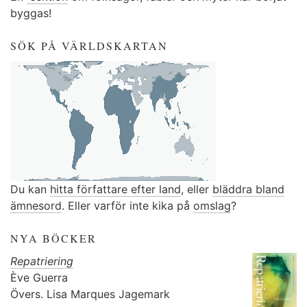
byggas!
SÖK PÅ VÄRLDSKARTAN
Du kan
hitta författare efter land
, eller
bläddra bland
ämnesord
. Eller varför inte kika på
omslag
?
NYA BÖCKER
Repatriering
Ève Guerra
Övers.
Lisa Marques Jagemark