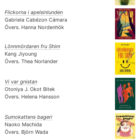
Flickorna i apelsinlunden
Gabriela Cabézon Cámara
Övers.
Hanna Nordenhök
Lönnmördaren fru Shim
Kang Jiyoung
Övers.
Thea Norlander
Vi var gnistan
Otoniya J. Okot Bitek
Övers.
Helena Hansson
Sumokattens bageri
Naoko Machida
Övers.
Björn Wada