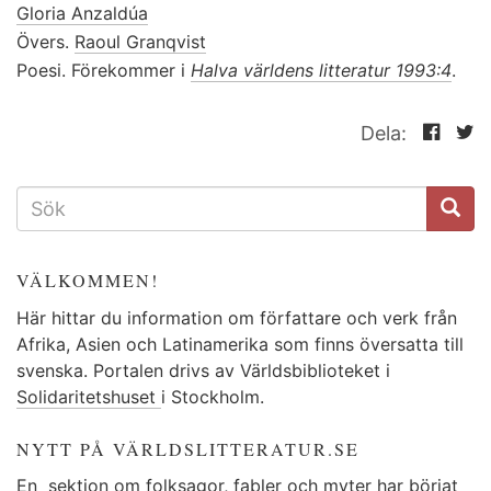
Gloria Anzaldúa
Övers.
Raoul Granqvist
Poesi. Förekommer i
Halva världens litteratur 1993:4
.
Dela:
SÖKFORMULÄR
VÄLKOMMEN!
Här hittar du information om författare och verk från
Afrika, Asien och Latinamerika som finns översatta till
svenska. Portalen drivs av Världsbiblioteket i
Solidaritetshuset
i Stockholm.
NYTT PÅ VÄRLDSLITTERATUR.SE
En
sektion
om folksagor, fabler och myter har börjat