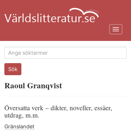
Hoppa
till
huvudinnehåll
Toggl
navig
Search
Sök
this
site
Raoul Granqvist
Översatta verk – dikter, noveller, essäer,
utdrag, m.m.
Gränslandet