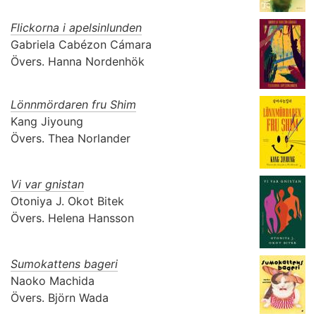
Flickorna i apelsinlunden
Gabriela Cabézon Cámara
Övers.
Hanna Nordenhök
Lönnmördaren fru Shim
Kang Jiyoung
Övers.
Thea Norlander
Vi var gnistan
Otoniya J. Okot Bitek
Övers.
Helena Hansson
Sumokattens bageri
Naoko Machida
Övers.
Björn Wada