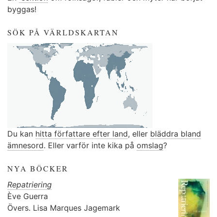
byggas!
SÖK PÅ VÄRLDSKARTAN
Du kan
hitta författare efter land
, eller
bläddra bland
ämnesord
. Eller varför inte kika på
omslag
?
NYA BÖCKER
Repatriering
Ève Guerra
Övers.
Lisa Marques Jagemark