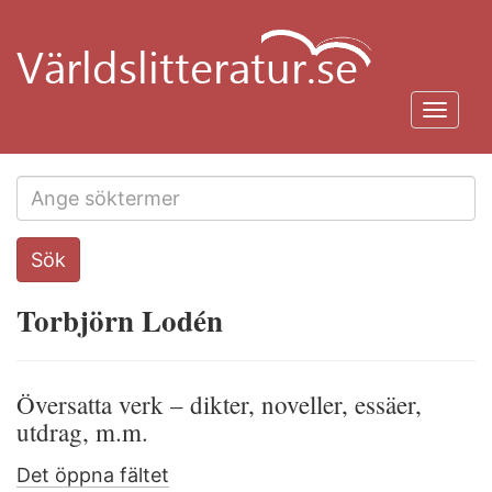
Hoppa
till
huvudinnehåll
Toggl
navig
Search
Sök
this
site
Torbjörn Lodén
Översatta verk – dikter, noveller, essäer,
utdrag, m.m.
Det öppna fältet