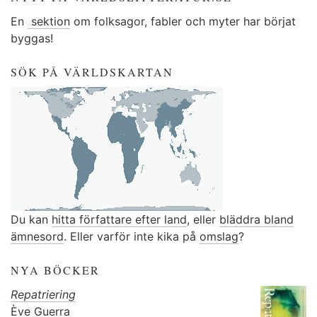
En
sektion
om folksagor, fabler och myter har börjat
byggas!
SÖK PÅ VÄRLDSKARTAN
Du kan
hitta författare efter land
, eller
bläddra bland
ämnesord
. Eller varför inte kika på
omslag
?
NYA BÖCKER
Repatriering
Ève Guerra