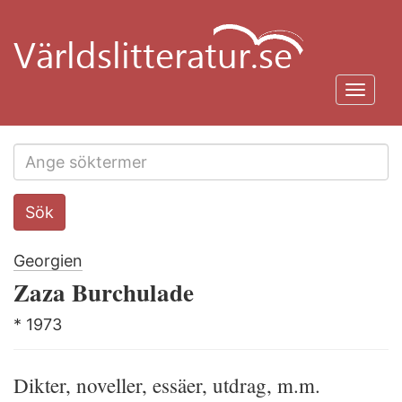
Hoppa
till
huvudinnehåll
Toggl
navig
Search
Sök
this
site
Georgien
Zaza Burchulade
* 1973
Dikter, noveller, essäer, utdrag, m.m.