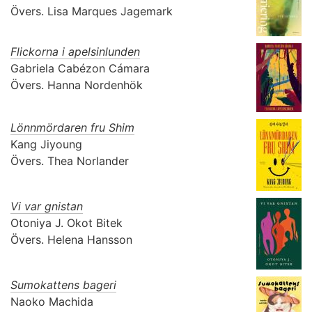
Övers.
Lisa Marques Jagemark
Flickorna i apelsinlunden
Gabriela Cabézon Cámara
Övers.
Hanna Nordenhök
Lönnmördaren fru Shim
Kang Jiyoung
Övers.
Thea Norlander
Vi var gnistan
Otoniya J. Okot Bitek
Övers.
Helena Hansson
Sumokattens bageri
Naoko Machida