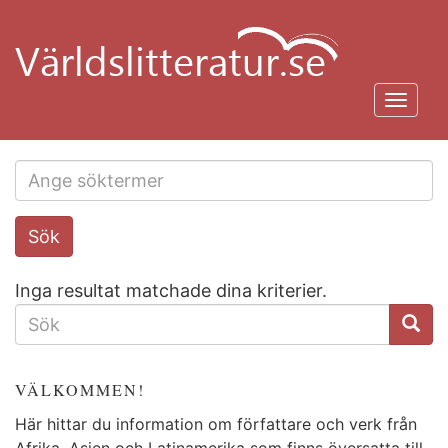
Hoppa
till
huvudinnehåll
Toggl
navig
Search
Sök
this
site
Inga resultat matchade dina kriterier.
SÖKFORMULÄR
VÄLKOMMEN!
Här hittar du information om författare och verk från
Afrika, Asien och Latinamerika som finns översatta till