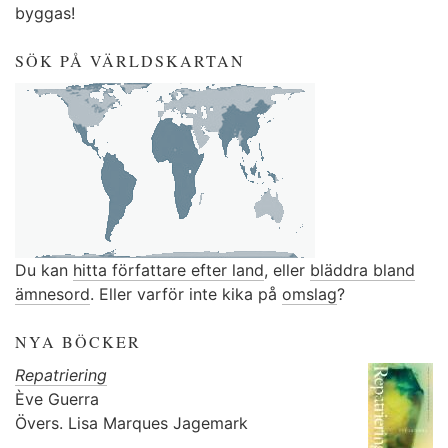
byggas!
SÖK PÅ VÄRLDSKARTAN
Du kan
hitta författare efter land
, eller
bläddra bland
ämnesord
. Eller varför inte kika på
omslag
?
NYA BÖCKER
Repatriering
Ève Guerra
Övers.
Lisa Marques Jagemark