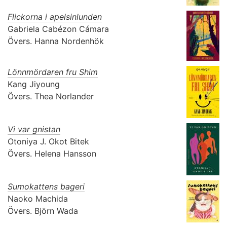
Flickorna i apelsinlunden
Gabriela Cabézon Cámara
Övers.
Hanna Nordenhök
Lönnmördaren fru Shim
Kang Jiyoung
Övers.
Thea Norlander
Vi var gnistan
Otoniya J. Okot Bitek
Övers.
Helena Hansson
Sumokattens bageri
Naoko Machida
Övers.
Björn Wada