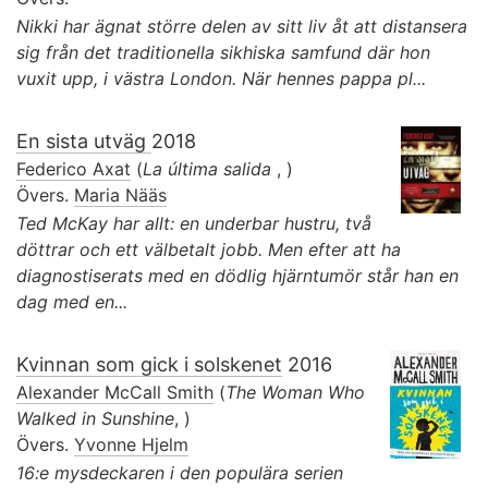
Nikki har ägnat större delen av sitt liv åt att distansera
sig från det traditionella sikhiska samfund där hon
vuxit upp, i västra London. När hennes pappa pl...
En sista utväg
2018
Federico Axat
(
La última salida
, )
Övers.
Maria Nääs
Ted McKay har allt: en underbar hustru, två
döttrar och ett välbetalt jobb. Men efter att ha
diagnostiserats med en dödlig hjärntumör står han en
dag med en...
Kvinnan som gick i solskenet
2016
Alexander McCall Smith
(
The Woman Who
Walked in Sunshine
, )
Övers.
Yvonne Hjelm
16:e mysdeckaren i den populära serien