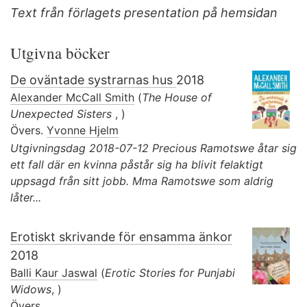
Text från förlagets presentation på hemsidan
Utgivna böcker
De oväntade systrarnas hus
2018
Alexander McCall Smith
(
The House of
Unexpected Sisters
, )
Övers.
Yvonne Hjelm
Utgivningsdag 2018-07-12 Precious Ramotswe åtar sig
ett fall där en kvinna påstår sig ha blivit felaktigt
uppsagd från sitt jobb. Mma Ramotswe som aldrig
låter...
Erotiskt skrivande för ensamma änkor
2018
Balli Kaur Jaswal
(
Erotic Stories for Punjabi
Widows
, )
Övers.