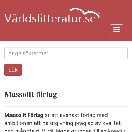
Hoppa
till
huvudinnehåll
Toggl
navig
Search
Sök
this
site
Massolit förlag
Massolit Förlag
är ett svenskt förlag med
ambitionen att ha utgivning präglad av kvalitet
och mångfald. Vi vill lägga grunden till en kreativ