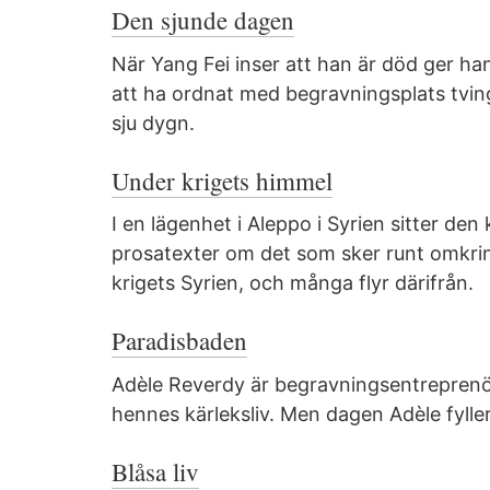
Den sjunde dagen
När Yang Fei inser att han är död ger han 
att ha ordnat med begravningsplats tving
sju dygn.
Under krigets himmel
I en lägenhet i Aleppo i Syrien sitter de
prosatexter om det som sker runt omkri
krigets Syrien, och många flyr därifrån.
Paradisbaden
Adèle Reverdy är begravningsentreprenör
hennes kärleksliv. Men dagen Adèle fyller t
Blåsa liv