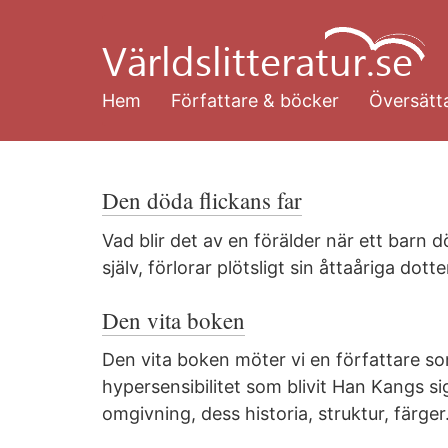
Hoppa
till
huvudinnehåll
Hem
Författare & böcker
Översätta
Den döda flickans far
Vad blir det av en förälder när ett barn
själv, förlorar plötsligt sin åttaåriga dott
Den vita boken
Den vita boken möter vi en författare so
hypersensibilitet som blivit Han Kangs 
omgivning, dess historia, struktur, färger