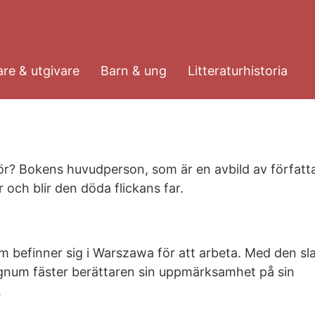
re & utgivare
Barn & ung
Litteraturhistoria
 dör? Bokens huvudperson, som är en avbild av författ
er och blir den döda flickans far.
m befinner sig i Warszawa för att arbeta. Med den sl
signum fäster berättaren sin uppmärksamhet på sin
.