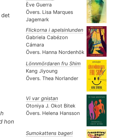
Ève Guerra
Övers.
Lisa Marques
 det
Jagemark
Flickorna i apelsinlunden
Gabriela Cabézon
Cámara
Övers.
Hanna Nordenhök
Lönnmördaren fru Shim
Kang Jiyoung
Övers.
Thea Norlander
Vi var gnistan
Otoniya J. Okot Bitek
ch
Övers.
Helena Hansson
ad hon
Sumokattens bageri