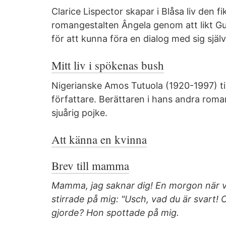
Clarice Lispector skapar i Blåsa liv den f
romangestalten Ângela genom att likt Gud 
för att kunna föra en dialog med sig själv
Mitt liv i spökenas bush
Nigerianske Amos Tutuola (1920-1997) till
författare. Berättaren i hans andra rom
sjuårig pojke.
Att känna en kvinna
Brev till mamma
Mamma, jag saknar dig! En morgon när vi 
stirrade på mig: "Usch, vad du är svart! 
gjorde? Hon spottade på mig.