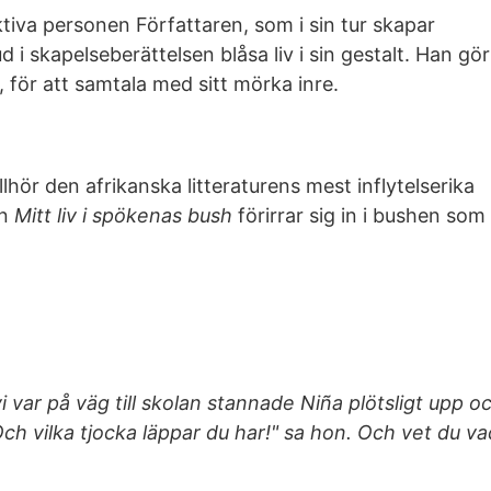
iktiva personen Författaren, som i sin tur skapar
i skapelseberättelsen blåsa liv i sin gestalt. Han gör
, för att samtala med sitt mörka inre.
hör den afrikanska litteraturens mest inflytelserika
an
Mitt liv i spökenas bush
förirrar sig in i bushen som
var på väg till skolan stannade Niña plötsligt upp o
Och vilka tjocka läppar du har!" sa hon. Och vet du v