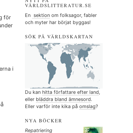
NYTT PÅ
VÄRLDSLITTERATUR.SE
En
sektion
om folksagor, fabler
g för
och myter har börjat byggas!
 under
SÖK PÅ VÄRLDSKARTAN
erna i
Du kan
hitta författare efter land
,
eller
bläddra bland ämnesord
.
på
Eller varför inte kika på
omslag
?
NYA BÖCKER
Repatriering