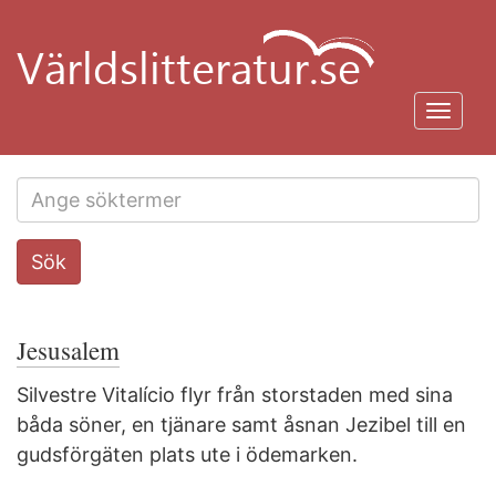
Hoppa
till
huvudinnehåll
Toggl
navig
Search
Sök
this
site
Jesusalem
Silvestre Vitalício flyr från storstaden med sina
båda söner, en tjänare samt åsnan Jezibel till en
gudsförgäten plats ute i ödemarken.