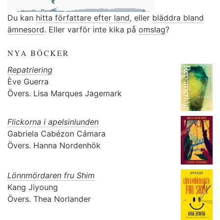
Du kan
hitta författare efter land
, eller
bläddra bland
ämnesord
. Eller varför inte kika på
omslag
?
NYA BÖCKER
Repatriering
Ève Guerra
Övers.
Lisa Marques Jagemark
Flickorna i apelsinlunden
Gabriela Cabézon Cámara
Övers.
Hanna Nordenhök
Lönnmördaren fru Shim
Kang Jiyoung
Övers.
Thea Norlander