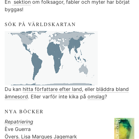
En
sektion
om folksagor, fabler och myter har börjat
byggas!
SÖK PÅ VÄRLDSKARTAN
Du kan
hitta författare efter land
, eller
bläddra bland
ämnesord
. Eller varför inte kika på
omslag
?
NYA BÖCKER
Repatriering
Ève Guerra
Övers.
Lisa Marques Jagemark