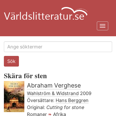
Hoppa
till
huvudinnehåll
Toggl
navig
Search
Sök
this
site
Skära för sten
Abraham Verghese
Wahlström & Widstrand
2009
Översättare:
Hans Berggren
Original:
Cutting for stone
Romaner
Afrika