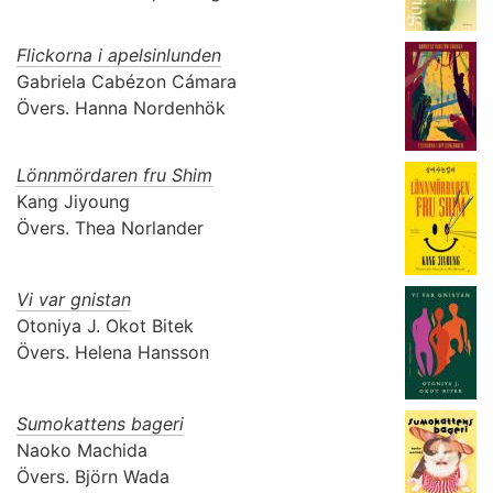
Flickorna i apelsinlunden
Gabriela Cabézon Cámara
Övers.
Hanna Nordenhök
Lönnmördaren fru Shim
Kang Jiyoung
Övers.
Thea Norlander
Vi var gnistan
Otoniya J. Okot Bitek
Övers.
Helena Hansson
Sumokattens bageri
Naoko Machida
Övers.
Björn Wada