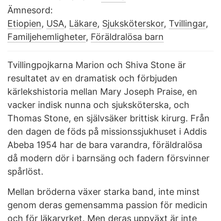
Ämnesord:
Etiopien
,
USA
,
Läkare
,
Sjuksköterskor
,
Tvillingar
,
Familjehemligheter
,
Föräldralösa barn
Tvillingpojkarna Marion och Shiva Stone är
resultatet av en dramatisk och förbjuden
kärlekshistoria mellan Mary Joseph Praise, en
vacker indisk nunna och sjuksköterska, och
Thomas Stone, en självsäker brittisk kirurg. Från
den dagen de föds på missionssjukhuset i Addis
Abeba 1954 har de bara varandra, föräldralösa
då modern dör i barnsäng och fadern försvinner
spårlöst.
Mellan bröderna växer starka band, inte minst
genom deras gemensamma passion för medicin
och för läkaryrket. Men deras uppväxt är inte