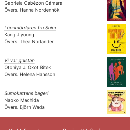
Gabriela Cabézon Cámara
Övers.
Hanna Nordenhök
Lönnmördaren fru Shim
Kang Jiyoung
Övers.
Thea Norlander
Vi var gnistan
Otoniya J. Okot Bitek
Övers.
Helena Hansson
Sumokattens bageri
Naoko Machida
Övers.
Björn Wada