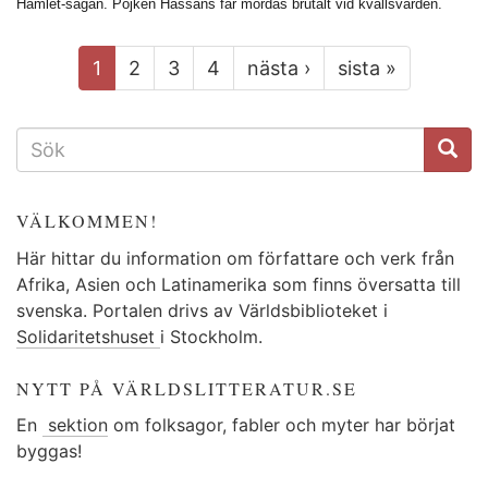
Hamlet-sagan. Pojken Hassans far mördas brutalt vid kvällsvarden.
1
2
3
4
nästa ›
sista »
SÖKFORMULÄR
VÄLKOMMEN!
Här hittar du information om författare och verk från
Afrika, Asien och Latinamerika som finns översatta till
svenska. Portalen drivs av Världsbiblioteket i
Solidaritetshuset
i Stockholm.
NYTT PÅ VÄRLDSLITTERATUR.SE
En
sektion
om folksagor, fabler och myter har börjat
byggas!