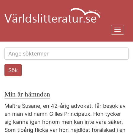
Hoppa
till
huvudinnehåll
Toggl
navig
Search
Sök
this
site
Min är hämnden
Maître Susane, en 42-årig advokat, får besök av
en man vid namn Gilles Principaux. Hon tycker
sig känna igen honom men kan inte vara säker.
Som tioårig flicka var hon hejdlöst förälskad i en