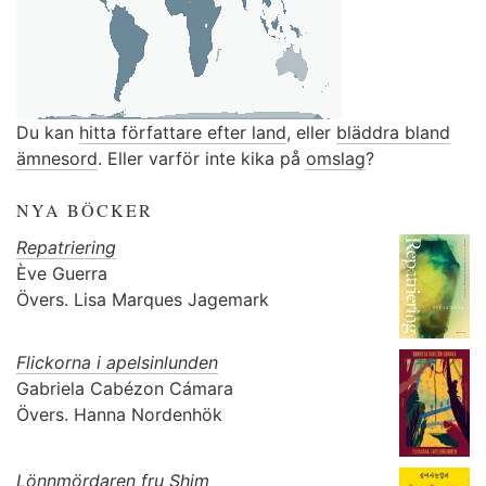
Du kan
hitta författare efter land
, eller
bläddra bland
ämnesord
. Eller varför inte kika på
omslag
?
NYA BÖCKER
Repatriering
Ève Guerra
Övers.
Lisa Marques Jagemark
Flickorna i apelsinlunden
Gabriela Cabézon Cámara
Övers.
Hanna Nordenhök
Lönnmördaren fru Shim