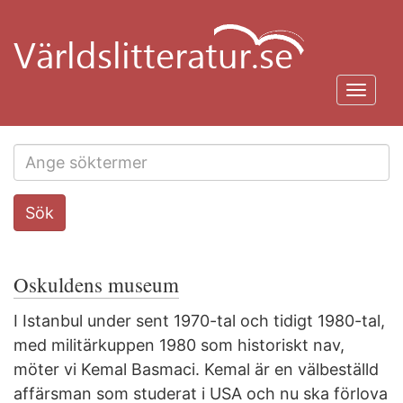
Hoppa
till
huvudinnehåll
Toggl
navig
Search
Sök
this
site
Oskuldens museum
I Istanbul under sent 1970-tal och tidigt 1980-tal,
med militärkuppen 1980 som historiskt nav,
möter vi Kemal Basmaci. Kemal är en välbeställd
affärsman som studerat i USA och nu ska förlova