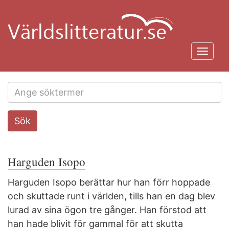
Hoppa
till
huvudinnehåll
Toggl
navig
Search
Sök
this
site
Harguden Isopo
Harguden Isopo berättar hur han förr hoppade
och skuttade runt i världen, tills han en dag blev
lurad av sina ögon tre gånger. Han förstod att
han hade blivit för gammal för att skutta