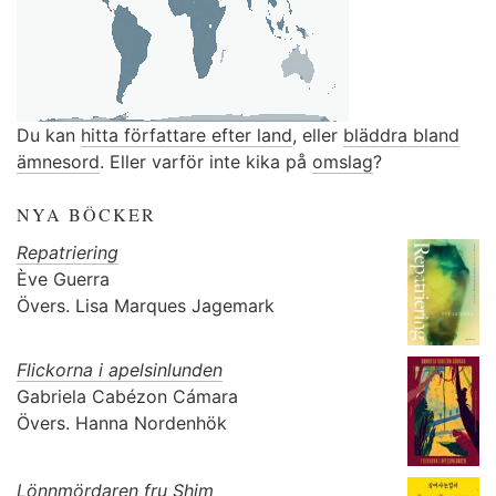
Du kan
hitta författare efter land
, eller
bläddra bland
ämnesord
. Eller varför inte kika på
omslag
?
NYA BÖCKER
Repatriering
Ève Guerra
Övers.
Lisa Marques Jagemark
Flickorna i apelsinlunden
Gabriela Cabézon Cámara
Övers.
Hanna Nordenhök
Lönnmördaren fru Shim