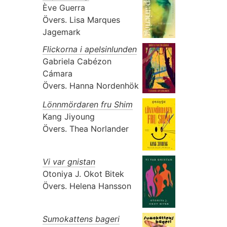
Ève Guerra
Övers.
Lisa Marques
Jagemark
Flickorna i apelsinlunden
Gabriela Cabézon
Cámara
Övers.
Hanna Nordenhök
Lönnmördaren fru Shim
Kang Jiyoung
Övers.
Thea Norlander
Vi var gnistan
Otoniya J. Okot Bitek
Övers.
Helena Hansson
Sumokattens bageri