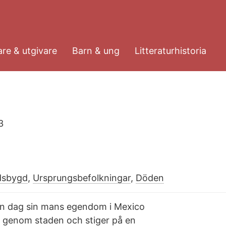
re & utgivare
Barn & ung
Litteraturhistoria
3
dsbygd
,
Ursprungsbefolkningar
,
Döden
en dag sin mans egendom i Mexico
t genom staden och stiger på en