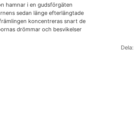
Hon hamnar i en gudsförgäten
arnens sedan länge efterlängtade
a främlingen koncentreras snart de
ybornas drömmar och besvikelser
Dela: