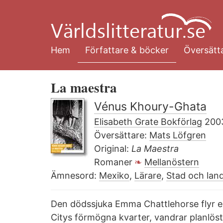
Hoppa
till
huvudinnehåll
Hem
Författare & böcker
Översätta
La maestra
Vénus Khoury-Ghata
Elisabeth Grate Bokförlag
200
Översättare:
Mats Löfgren
Original:
La Maestra
Romaner
Mellanöstern
Ämnesord:
Mexiko
,
Lärare
,
Stad och lan
Den dödssjuka Emma Chattlehorse flyr 
Citys förmögna kvarter, vandrar planlös