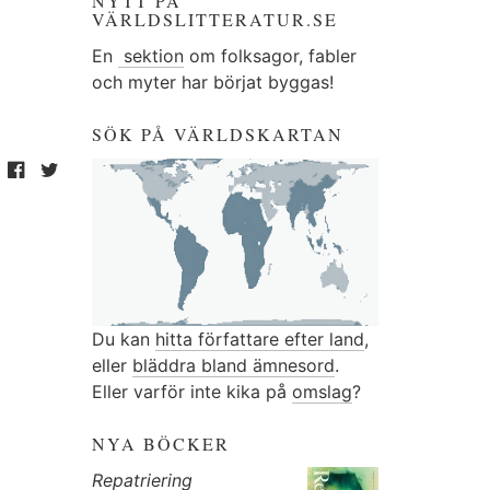
NYTT PÅ
VÄRLDSLITTERATUR.SE
En
sektion
om folksagor, fabler
och myter har börjat byggas!
SÖK PÅ VÄRLDSKARTAN
Du kan
hitta författare efter land
,
eller
bläddra bland ämnesord
.
Eller varför inte kika på
omslag
?
NYA BÖCKER
Repatriering