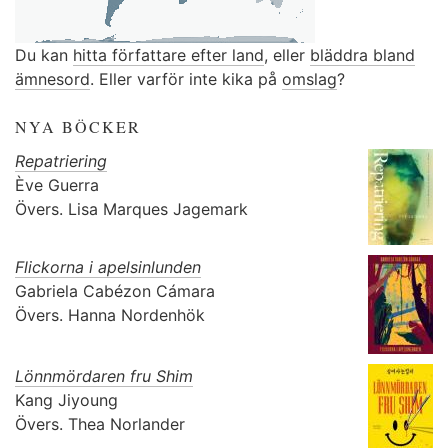
Du kan
hitta författare efter land
, eller
bläddra bland
ämnesord
. Eller varför inte kika på
omslag
?
NYA BÖCKER
Repatriering
Ève Guerra
Övers.
Lisa Marques Jagemark
Flickorna i apelsinlunden
Gabriela Cabézon Cámara
Övers.
Hanna Nordenhök
Lönnmördaren fru Shim
Kang Jiyoung
Övers.
Thea Norlander