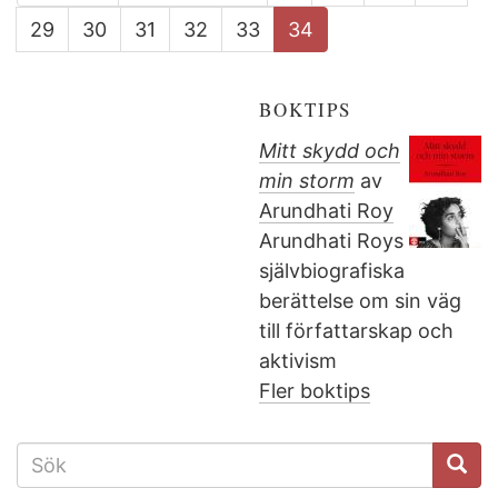
29
30
31
32
33
34
BOKTIPS
Mitt skydd och
min storm
av
Arundhati Roy
Arundhati Roys
självbiografiska
berättelse om sin väg
till författarskap och
aktivism
Fler boktips
SÖKFORMULÄR