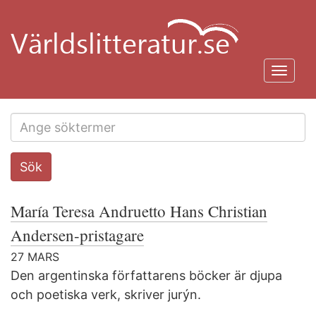
Hoppa
till
huvudinnehåll
Toggl
navig
Search
Sök
this
site
María Teresa Andruetto Hans Christian
Andersen-pristagare
27 MARS
Den argentinska författarens böcker är djupa
och poetiska verk, skriver jurýn.