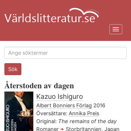
Hoppa
till
huvudinnehåll
Toggl
navig
Search
Sök
this
site
Återstoden av dagen
Kazuo Ishiguro
Albert Bonniers Förlag
2016
Översättare:
Annika Preis
Original:
The remains of the day
Romaner
Storbritannien
,
Japan