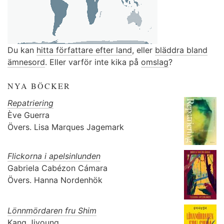
Du kan
hitta författare efter land
, eller
bläddra bland
ämnesord
. Eller varför inte kika på
omslag
?
NYA BÖCKER
Repatriering
Ève Guerra
Övers.
Lisa Marques Jagemark
Flickorna i apelsinlunden
Gabriela Cabézon Cámara
Övers.
Hanna Nordenhök
Lönnmördaren fru Shim
Kang Jiyoung