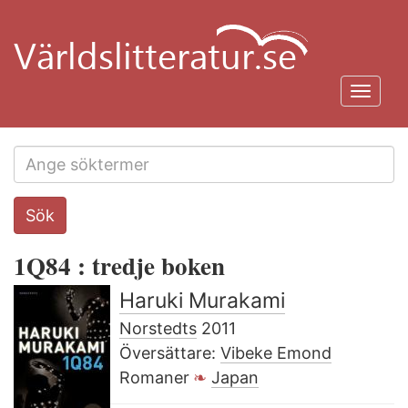
Hoppa
till
huvudinnehåll
Toggl
navig
Search
Sök
this
site
1Q84 : tredje boken
Haruki Murakami
Norstedts
2011
Översättare:
Vibeke Emond
Romaner
Japan