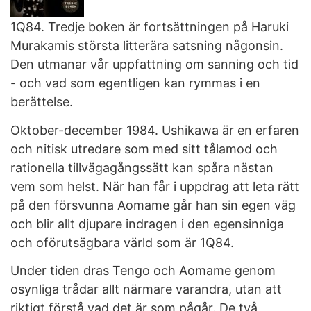
1Q84. Tredje boken är fortsättningen på Haruki
Murakamis största litterära satsning någonsin.
Den utmanar vår uppfattning om sanning och tid
- och vad som egentligen kan rymmas i en
berättelse.
Oktober-december 1984. Ushikawa är en erfaren
och nitisk utredare som med sitt tålamod och
rationella tillvägagångssätt kan spåra nästan
vem som helst. När han får i uppdrag att leta rätt
på den försvunna Aomame går han sin egen väg
och blir allt djupare indragen i den egensinniga
och oförutsägbara värld som är 1Q84.
Under tiden dras Tengo och Aomame genom
osynliga trådar allt närmare varandra, utan att
riktigt förstå vad det är som pågår. De två