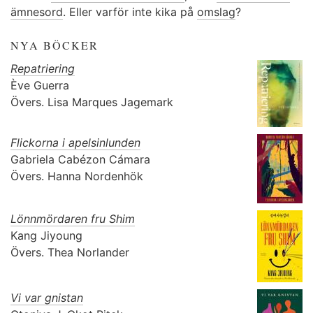
ämnesord
. Eller varför inte kika på
omslag
?
NYA BÖCKER
Repatriering
Ève Guerra
Övers.
Lisa Marques Jagemark
Flickorna i apelsinlunden
Gabriela Cabézon Cámara
Övers.
Hanna Nordenhök
Lönnmördaren fru Shim
Kang Jiyoung
Övers.
Thea Norlander
Vi var gnistan