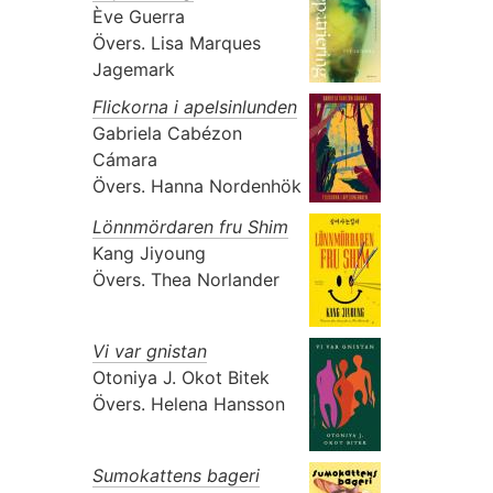
Ève Guerra
Övers.
Lisa Marques
Jagemark
Flickorna i apelsinlunden
Gabriela Cabézon
Cámara
Övers.
Hanna Nordenhök
Lönnmördaren fru Shim
Kang Jiyoung
Övers.
Thea Norlander
Vi var gnistan
Otoniya J. Okot Bitek
Övers.
Helena Hansson
Sumokattens bageri