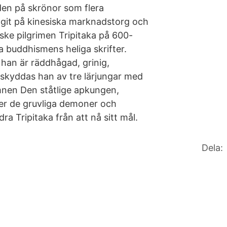
 den på skrönor som flera
agit på kinesiska marknadstorg och
iske pilgrimen Tripitaka på 600-
mta buddhismens heliga skrifter.
han är räddhågad, grinig,
skyddas han av tre lärjungar med
mnen Den ståtlige apkungen,
er de gruvliga demoner och
a Tripitaka från att nå sitt mål.
Dela: