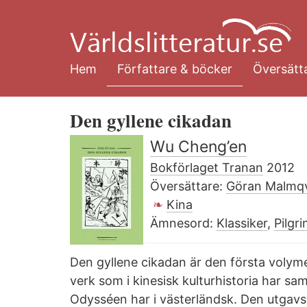
Hoppa
till
huvudinnehåll
Hem
Författare & böcker
Översätta
Den gyllene cikadan
Wu Cheng’en
Bokförlaget Tranan
2012
Översättare:
Göran Malmqv
Kina
Ämnesord:
Klassiker
,
Pilgr
Den gyllene cikadan är den första volymen
verk som i kinesisk kulturhistoria har sa
Odysséen har i västerländsk. Den utgav