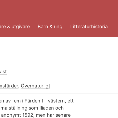
re & utgivare
Barn & ung
Litteraturhistoria
ist
imsfärder
,
Övernaturligt
 av fem i Färden till västern, ett
mma ställning som Iliaden och
s anonymt 1592, men har senare