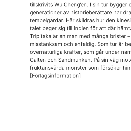
tillskrivits Wu Cheng’en. I sin tur bygger
generationer av historieberättare har dr
tempelgårdar. Här skildras hur den kines
talet beger sig till Indien för att där hä
Tripitaka är en man med många brister – 
misstänksam och enfaldig. Som tur är be
övernaturliga krafter, som går under na
Galten och Sandmunken. På sin väg möt
fruktansvärda monster som försöker hindr
[Förlagsinformation]