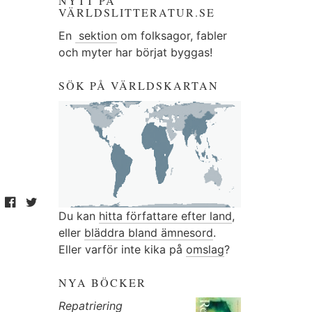
NYTT PÅ
VÄRLDSLITTERATUR.SE
En
sektion
om folksagor, fabler
och myter har börjat byggas!
SÖK PÅ VÄRLDSKARTAN
Du kan
hitta författare efter land
,
eller
bläddra bland ämnesord
.
Eller varför inte kika på
omslag
?
NYA BÖCKER
Repatriering