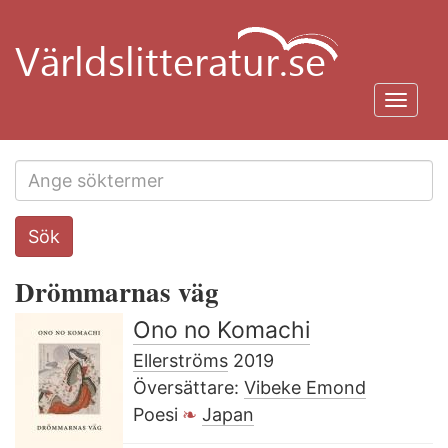
Hoppa
till
huvudinnehåll
Toggl
navig
Search
Sök
this
site
Drömmarnas väg
Ono no Komachi
Ellerströms
2019
Översättare:
Vibeke Emond
Poesi
Japan