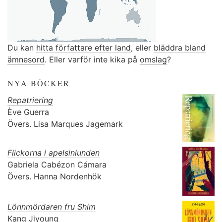
Du kan
hitta författare efter land
, eller
bläddra bland
ämnesord
. Eller varför inte kika på
omslag
?
NYA BÖCKER
Repatriering
Ève Guerra
Övers.
Lisa Marques Jagemark
Flickorna i apelsinlunden
Gabriela Cabézon Cámara
Övers.
Hanna Nordenhök
Lönnmördaren fru Shim
Kang Jiyoung