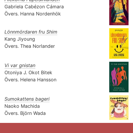
Gabriela Cabézon Cámara
Övers.
Hanna Nordenhök
Lönnmördaren fru Shim
Kang Jiyoung
Övers.
Thea Norlander
Vi var gnistan
Otoniya J. Okot Bitek
Övers.
Helena Hansson
Sumokattens bageri
Naoko Machida
Övers.
Björn Wada