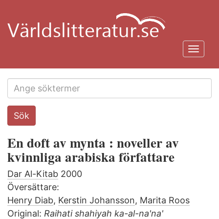
Hoppa
till
huvudinnehåll
Toggl
navig
Search
Sök
this
site
En doft av mynta : noveller av
kvinnliga arabiska författare
Dar Al-Kitab
2000
Översättare:
Henry Diab
,
Kerstin Johansson
,
Marita Roos
Original:
Raihati shahiyah ka-al-na'na'