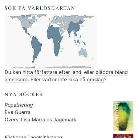
SÖK PÅ VÄRLDSKARTAN
Du kan
hitta författare efter land
, eller
bläddra bland
ämnesord
. Eller varför inte kika på
omslag
?
NYA BÖCKER
Repatriering
Ève Guerra
Övers.
Lisa Marques Jagemark
Flickorna i apelsinlunden