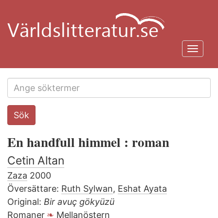
Hoppa
till
huvudinnehåll
Toggl
navig
Search
Sök
this
site
En handfull himmel : roman
Cetin Altan
Zaza
2000
Översättare:
Ruth Sylwan
,
Eshat Ayata
Original:
Bir avuç gökyüzü
Romaner
Mellanöstern