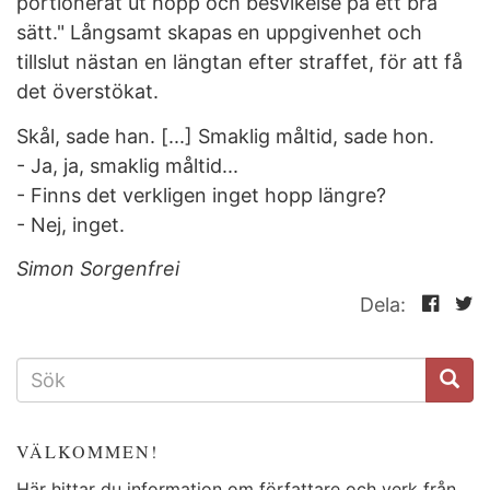
portionerat ut hopp och besvikelse på ett bra
sätt." Långsamt skapas en uppgivenhet och
tillslut nästan en längtan efter straffet, för att få
det överstökat.
Skål, sade han. [...] Smaklig måltid, sade hon.
- Ja, ja, smaklig måltid...
- Finns det verkligen inget hopp längre?
- Nej, inget.
Simon Sorgenfrei
Dela:
SÖKFORMULÄR
VÄLKOMMEN!
Här hittar du information om författare och verk från