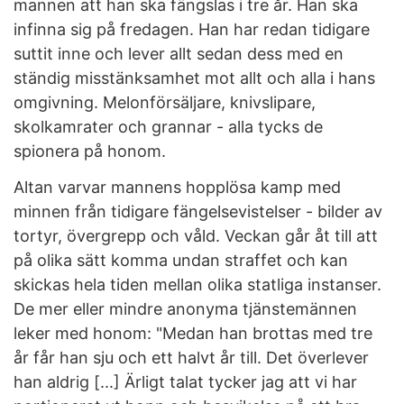
mannen att han ska fängslas i tre år. Han ska
infinna sig på fredagen. Han har redan tidigare
suttit inne och lever allt sedan dess med en
ständig misstänksamhet mot allt och alla i hans
omgivning. Melonförsäljare, knivslipare,
skolkamrater och grannar - alla tycks de
spionera på honom.
Altan varvar mannens hopplösa kamp med
minnen från tidigare fängelsevistelser - bilder av
tortyr, övergrepp och våld. Veckan går åt till att
på olika sätt komma undan straffet och kan
skickas hela tiden mellan olika statliga instanser.
De mer eller mindre anonyma tjänstemännen
leker med honom: "Medan han brottas med tre
år får han sju och ett halvt år till. Det överlever
han aldrig [...] Ärligt talat tycker jag att vi har