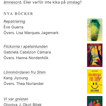
ämnesord
. Eller varför inte kika på
omslag
?
NYA BÖCKER
Repatriering
Ève Guerra
Övers.
Lisa Marques Jagemark
Flickorna i apelsinlunden
Gabriela Cabézon Cámara
Övers.
Hanna Nordenhök
Lönnmördaren fru Shim
Kang Jiyoung
Övers.
Thea Norlander
Vi var gnistan
Otoniya J. Okot Bitek