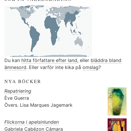
Du kan
hitta författare efter land
, eller
bläddra bland
ämnesord
. Eller varför inte kika på
omslag
?
NYA BÖCKER
Repatriering
Ève Guerra
Övers.
Lisa Marques Jagemark
Flickorna i apelsinlunden
Gabriela Cabézon Cámara