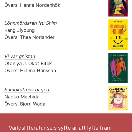
Övers.
Hanna Nordenhök
Lönnmördaren fru Shim
Kang Jiyoung
Övers.
Thea Norlander
Vi var gnistan
Otoniya J. Okot Bitek
Övers.
Helena Hansson
Sumokattens bageri
Naoko Machida
Övers.
Björn Wada
Världslitteratur.se:s syfte är att lyfta fram