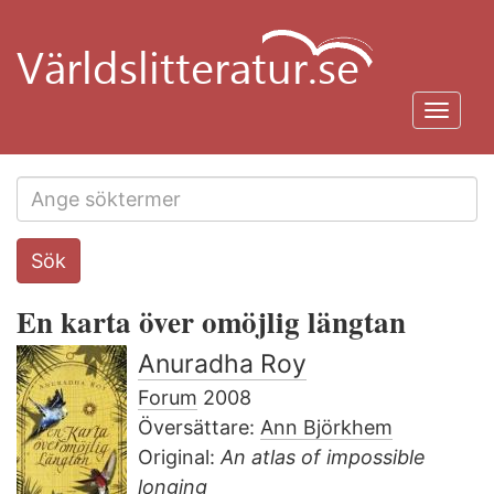
Hoppa
till
huvudinnehåll
Toggl
navig
Search
Sök
this
site
En karta över omöjlig längtan
Anuradha Roy
Forum
2008
Översättare:
Ann Björkhem
Original:
An atlas of impossible
longing