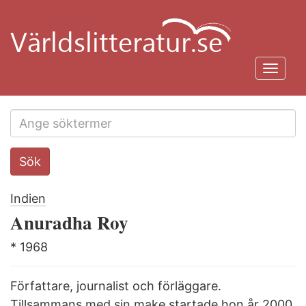
Hoppa
till
huvudinnehåll
Toggl
navig
Search
Sök
this
site
Indien
Anuradha Roy
* 1968
Författare, journalist och förläggare.
Tillsammans med sin make startade hon år 2000