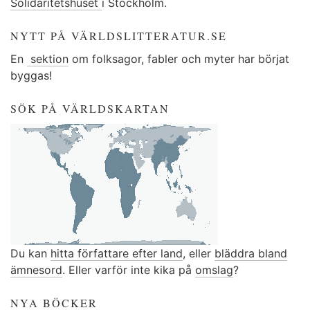
Solidaritetshuset
i Stockholm.
NYTT PÅ VÄRLDSLITTERATUR.SE
En
sektion
om folksagor, fabler och myter har börjat
byggas!
SÖK PÅ VÄRLDSKARTAN
Du kan
hitta författare efter land
, eller
bläddra bland
ämnesord
. Eller varför inte kika på
omslag
?
NYA BÖCKER