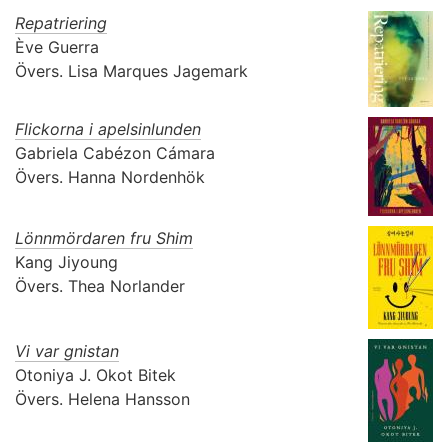
Repatriering
Ève Guerra
Övers.
Lisa Marques Jagemark
Flickorna i apelsinlunden
Gabriela Cabézon Cámara
Övers.
Hanna Nordenhök
Lönnmördaren fru Shim
Kang Jiyoung
Övers.
Thea Norlander
Vi var gnistan
Otoniya J. Okot Bitek
Övers.
Helena Hansson