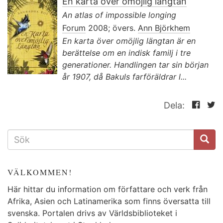
En karta över omöjlig längtan
An atlas of impossible longing
Forum
2008; övers.
Ann Björkhem
En karta över omöjlig längtan är en
berättelse om en indisk familj i tre
generationer. Handlingen tar sin början
år 1907, då Bakuls farföräldrar l...
Dela:
SÖKFORMULÄR
VÄLKOMMEN!
Här hittar du information om författare och verk från
Afrika, Asien och Latinamerika som finns översatta till
svenska. Portalen drivs av Världsbiblioteket i