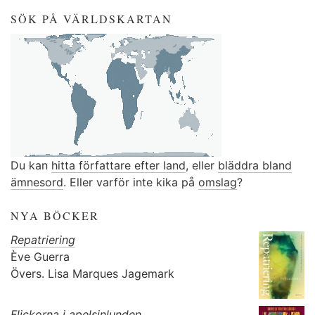
SÖK PÅ VÄRLDSKARTAN
Du kan
hitta författare efter land
, eller
bläddra bland
ämnesord
. Eller varför inte kika på
omslag
?
NYA BÖCKER
Repatriering
Ève Guerra
Övers.
Lisa Marques Jagemark
Flickorna i apelsinlunden