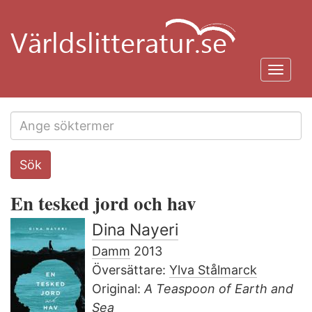
Hoppa
till
huvudinnehåll
Toggl
navig
Search
Sök
this
site
En tesked jord och hav
Dina Nayeri
Damm
2013
Översättare:
Ylva Stålmarck
Original:
A Teaspoon of Earth and
Sea