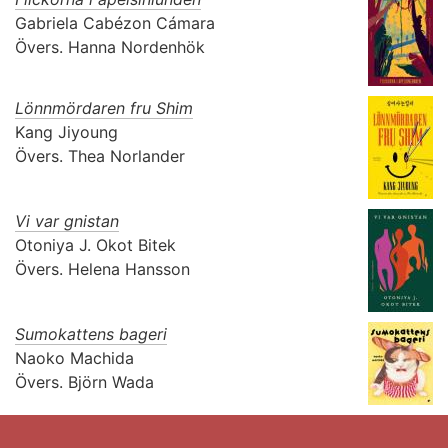
Gabriela Cabézon Cámara
Övers.
Hanna Nordenhök
Lönnmördaren fru Shim
Kang Jiyoung
Övers.
Thea Norlander
Vi var gnistan
Otoniya J. Okot Bitek
Övers.
Helena Hansson
Sumokattens bageri
Naoko Machida
Övers.
Björn Wada