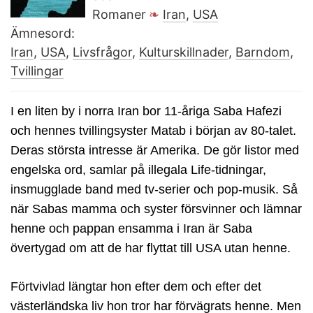
Romaner
Iran
,
USA
Ämnesord:
Iran
,
USA
,
Livsfrågor
,
Kulturskillnader
,
Barndom
,
Tvillingar
I en liten by i norra Iran bor 11-åriga Saba Hafezi
och hennes tvillingsyster Matab i början av 80-talet.
Deras största intresse är Amerika. De gör listor med
engelska ord, samlar på illegala Life-tidningar,
insmugglade band med tv-serier och pop-musik. Så
när Sabas mamma och syster försvinner och lämnar
henne och pappan ensamma i Iran är Saba
övertygad om att de har flyttat till USA utan henne.
Förtvivlad längtar hon efter dem och efter det
västerländska liv hon tror har förvägrats henne. Men