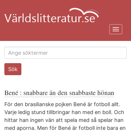
Hoppa
till
huvudinnehåll
Toggl
navig
Search
Sök
this
site
Bené : snabbare än den snabbaste hönan
För den brasilianske pojken Bené är fotboll allt.
Varje ledig stund tillbringar han med en boll. Och
hittar han ingen vän att spela med så spelar han
med aporna. Men för Bené är fotboll inte bara en