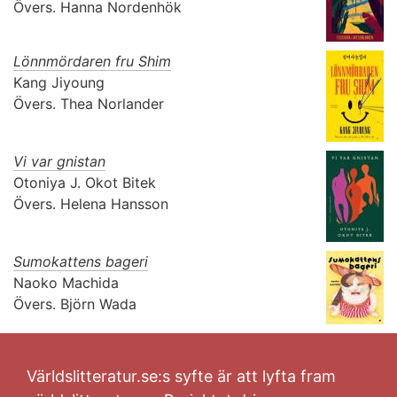
Övers.
Hanna Nordenhök
Lönnmördaren fru Shim
Kang Jiyoung
Övers.
Thea Norlander
Vi var gnistan
Otoniya J. Okot Bitek
Övers.
Helena Hansson
Sumokattens bageri
Naoko Machida
Övers.
Björn Wada
Världslitteratur.se:s syfte är att lyfta fram