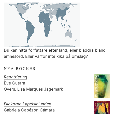
Du kan
hitta författare efter land
, eller
bläddra bland
ämnesord
. Eller varför inte kika på
omslag
?
NYA BÖCKER
Repatriering
Ève Guerra
Övers.
Lisa Marques Jagemark
Flickorna i apelsinlunden
Gabriela Cabézon Cámara