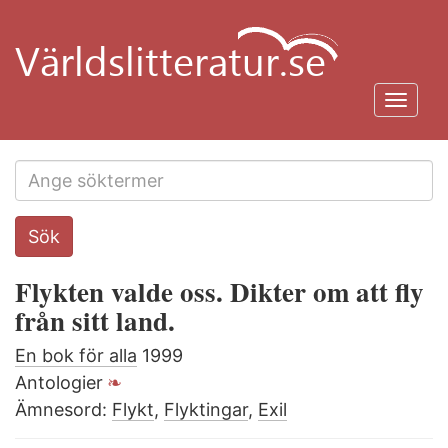
Hoppa
till
huvudinnehåll
Toggl
navig
Search
Sök
this
site
Flykten valde oss. Dikter om att fly
från sitt land.
En bok för alla
1999
Antologier
Ämnesord:
Flykt
,
Flyktingar
,
Exil