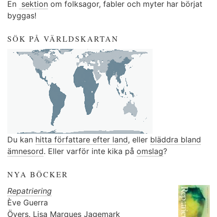
En
sektion
om folksagor, fabler och myter har börjat
byggas!
SÖK PÅ VÄRLDSKARTAN
Du kan
hitta författare efter land
, eller
bläddra bland
ämnesord
. Eller varför inte kika på
omslag
?
NYA BÖCKER
Repatriering
Ève Guerra
Övers.
Lisa Marques Jagemark