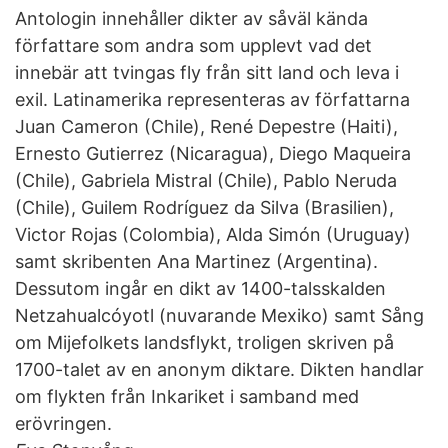
Antologin innehåller dikter av såväl kända
författare som andra som upplevt vad det
innebär att tvingas fly från sitt land och leva i
exil. Latinamerika representeras av författarna
Juan Cameron (Chile), René Depestre (Haiti),
Ernesto Gutierrez (Nicaragua), Diego Maqueira
(Chile), Gabriela Mistral (Chile), Pablo Neruda
(Chile), Guilem Rodríguez da Silva (Brasilien),
Victor Rojas (Colombia), Alda Simón (Uruguay)
samt skribenten Ana Martinez (Argentina).
Dessutom ingår en dikt av 1400-talsskalden
Netzahualcóyotl (nuvarande Mexiko) samt Sång
om Mijefolkets landsflykt, troligen skriven på
1700-talet av en anonym diktare. Dikten handlar
om flykten från Inkariket i samband med
erövringen.