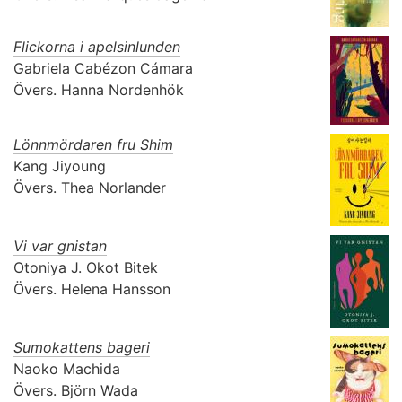
Flickorna i apelsinlunden
Gabriela Cabézon Cámara
Övers.
Hanna Nordenhök
Lönnmördaren fru Shim
Kang Jiyoung
Övers.
Thea Norlander
Vi var gnistan
Otoniya J. Okot Bitek
Övers.
Helena Hansson
Sumokattens bageri
Naoko Machida
Övers.
Björn Wada