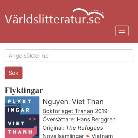
Hoppa
till
huvudinnehåll
Toggl
navig
Search
Sök
this
site
Flyktingar
Nguyen, Viet Than
Bokförlaget Tranan
2019
Översättare:
Hans Berggren
Original:
The Refugees
Novellsamlingar
Vietnam