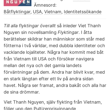
Ämnesord:
Båtflyktingar
,
USA
,
Vietnam
,
Identitetssökande
Till alla flyktingar överallt
så inleder Viet Thanh
Nguyen sin novellsamling
Flyktingar
. I åtta
berättelser skildrar han människor som står med
fötterna i två världar, med dubbla identiteter och
vacklande lojaliteter. Några har kommit med båt
från Vietnam till USA och försöker navigera
mellan det nya och det gamla landets
förväntningar på dem. Andra har blivit kvar, med
en stark längtan efter ett liv på andra sidan
havet. Några ser framat, andra bakåt och alla har
de sina drömmar.
Viet Thanh Nguyen, själv flykting från Vietnam,
följer upp den Pultizerprisvinnande