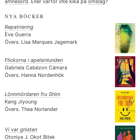
ämnesord
. Eller varför inte kika på
omslag
?
NYA BÖCKER
Repatriering
Ève Guerra
Övers.
Lisa Marques Jagemark
Flickorna i apelsinlunden
Gabriela Cabézon Cámara
Övers.
Hanna Nordenhök
Lönnmördaren fru Shim
Kang Jiyoung
Övers.
Thea Norlander
Vi var gnistan
Otoniya J. Okot Bitek