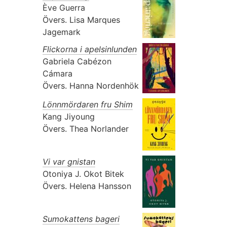
Ève Guerra
Övers.
Lisa Marques
Jagemark
Flickorna i apelsinlunden
Gabriela Cabézon
Cámara
Övers.
Hanna Nordenhök
Lönnmördaren fru Shim
Kang Jiyoung
Övers.
Thea Norlander
Vi var gnistan
Otoniya J. Okot Bitek
Övers.
Helena Hansson
Sumokattens bageri