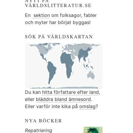
NYTT PÅ
VÄRLDSLITTERATUR.SE
En
sektion
om folksagor, fabler
och myter har börjat byggas!
SÖK PÅ VÄRLDSKARTAN
Du kan
hitta författare efter land
,
eller
bläddra bland ämnesord
.
Eller varför inte kika på
omslag
?
NYA BÖCKER
Repatriering