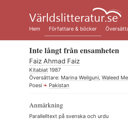
Hoppa
till
huvudinnehåll
Hem
Författare & böcker
Översätta
Inte långt från ensamheten
Faiz Ahmad Faiz
Kitabiat
1987
Översättare:
Marina Weilguni
,
Waleed Me
Poesi
Pakistan
Anmärkning
Parallelltext på svenska och urdu