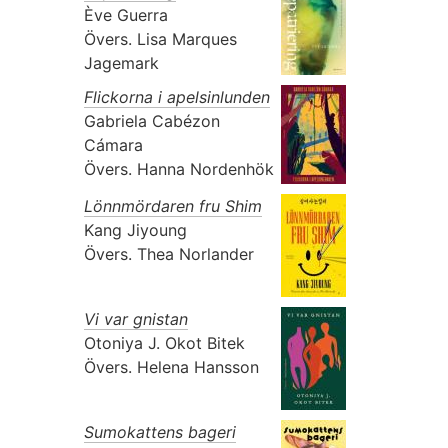
Ève Guerra
Övers.
Lisa Marques
Jagemark
Flickorna i apelsinlunden
Gabriela Cabézon
Cámara
Övers.
Hanna Nordenhök
Lönnmördaren fru Shim
Kang Jiyoung
Övers.
Thea Norlander
Vi var gnistan
Otoniya J. Okot Bitek
Övers.
Helena Hansson
Sumokattens bageri