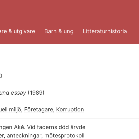
re & utgivare
Barn & ung
Litteraturhistoria
0
ound essay
(1989)
uell miljö
,
Företagare
,
Korruption
ingen Aké. Vid faderns död ärvde
r, anteckningar, mötesprotokoll