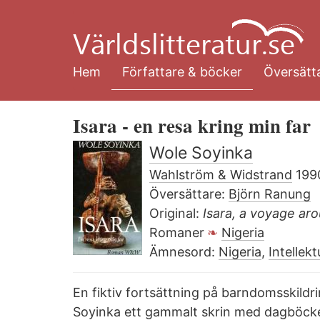
Hoppa
till
huvudinnehåll
Hem
Författare & böcker
Översätta
Isara - en resa kring min far
Wole Soyinka
Wahlström & Widstrand
199
Översättare:
Björn Ranung
Original:
Isara, a voyage ar
Romaner
Nigeria
Ämnesord:
Nigeria
,
Intellekt
En fiktiv fortsättning på barndomsskildr
Soyinka ett gammalt skrin med dagböcke