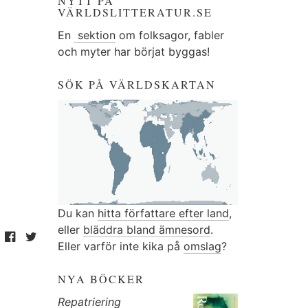
NYTT PÅ
VÄRLDSLITTERATUR.SE
En
sektion
om folksagor, fabler
och myter har börjat byggas!
SÖK PÅ VÄRLDSKARTAN
Du kan
hitta författare efter land
,
eller
bläddra bland ämnesord
.
Eller varför inte kika på
omslag
?
NYA BÖCKER
Repatriering