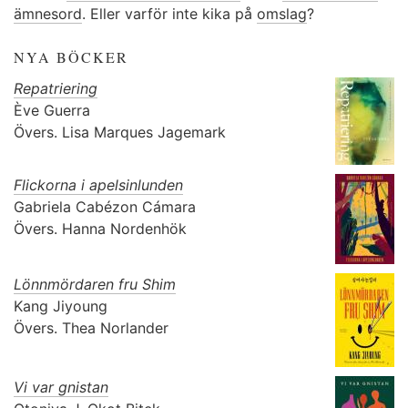
ämnesord
. Eller varför inte kika på
omslag
?
NYA BÖCKER
Repatriering
Ève Guerra
Övers.
Lisa Marques Jagemark
Flickorna i apelsinlunden
Gabriela Cabézon Cámara
Övers.
Hanna Nordenhök
Lönnmördaren fru Shim
Kang Jiyoung
Övers.
Thea Norlander
Vi var gnistan