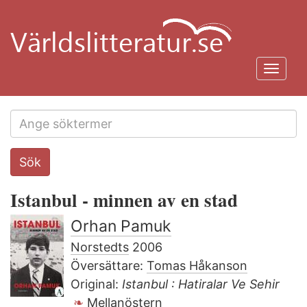
Hoppa
till
huvudinnehåll
Toggl
navig
Search
Sök
this
site
Istanbul - minnen av en stad
Orhan Pamuk
Norstedts
2006
Översättare:
Tomas Håkanson
Original:
Istanbul : Hatiralar Ve Sehir
Mellanöstern