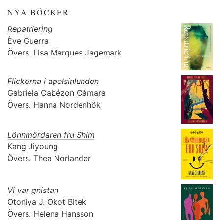
NYA BÖCKER
Repatriering
Ève Guerra
Övers.
Lisa Marques Jagemark
Flickorna i apelsinlunden
Gabriela Cabézon Cámara
Övers.
Hanna Nordenhök
Lönnmördaren fru Shim
Kang Jiyoung
Övers.
Thea Norlander
Vi var gnistan
Otoniya J. Okot Bitek
Övers.
Helena Hansson