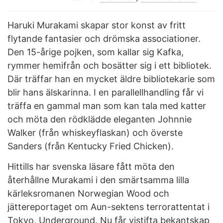
Haruki Murakami skapar stor konst av fritt
flytande fantasier och drömska associationer.
Den 15-årige pojken, som kallar sig Kafka,
rymmer hemifrån och bosätter sig i ett bibliotek.
Där träffar han en mycket äldre bibliotekarie som
blir hans älskarinna. I en parallellhandling får vi
träffa en gammal man som kan tala med katter
och möta den rödklädde eleganten Johnnie
Walker (från whiskeyflaskan) och överste
Sanders (från Kentucky Fried Chicken).
Hittills har svenska läsare fått möta den
återhållne Murakami i den smärtsamma lilla
kärleksromanen Norwegian Wood och
jättereportaget om Aun-sektens terrorattentat i
Tokyo, Underground. Nu får vistifta bekantskap