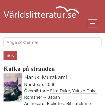
Hoppa
till
huvudinnehåll
Toggl
navig
Search
Sök
this
site
Kafka på stranden
Haruki Murakami
Norstedts
2006
Översättare:
Eiko Duke
,
Yukiko Duke
Romaner
Japan
Ämnesord:
Bibliotek
,
Bibliotekarier