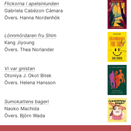
Flickorna i apelsinlunden
Gabriela Cabézon Cámara
Övers.
Hanna Nordenhök
Lönnmördaren fru Shim
Kang Jiyoung
Övers.
Thea Norlander
Vi var gnistan
Otoniya J. Okot Bitek
Övers.
Helena Hansson
Sumokattens bageri
Naoko Machida
Övers.
Björn Wada