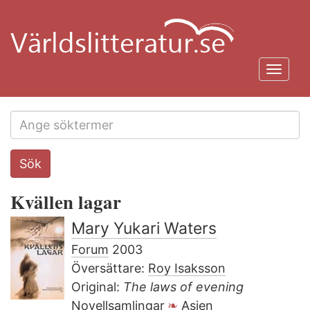
Hoppa
till
huvudinnehåll
Toggl
navig
Search
Sök
this
site
Kvällen lagar
Mary Yukari Waters
Forum
2003
Översättare:
Roy Isaksson
Original:
The laws of evening
Novellsamlingar
Asien