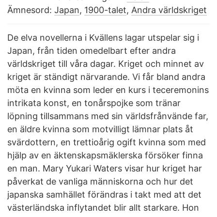
Ämnesord:
Japan
,
1900-talet
,
Andra världskriget
De elva novellerna i Kvällens lagar utspelar sig i
Japan, från tiden omedelbart efter andra
världskriget till våra dagar. Kriget och minnet av
kriget är ständigt närvarande. Vi får bland andra
möta en kvinna som leder en kurs i teceremonins
intrikata konst, en tonårspojke som tränar
löpning tillsammans med sin världsfrånvände far,
en äldre kvinna som motvilligt lämnar plats åt
svärdottern, en trettioårig ogift kvinna som med
hjälp av en äktenskapsmäklerska försöker finna
en man. Mary Yukari Waters visar hur kriget har
påverkat de vanliga människorna och hur det
japanska samhället förändras i takt med att det
västerländska inflytandet blir allt starkare. Hon