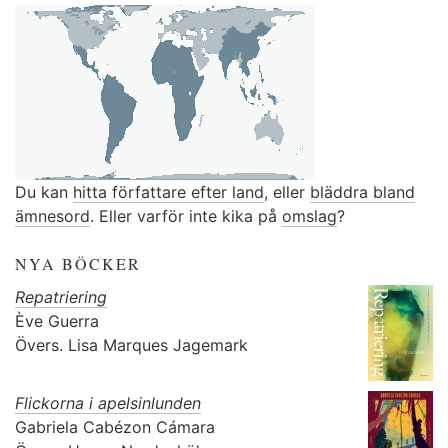
Du kan
hitta författare efter land
, eller
bläddra bland
ämnesord
. Eller varför inte kika på
omslag
?
NYA BÖCKER
Repatriering
Ève Guerra
Övers.
Lisa Marques Jagemark
Flickorna i apelsinlunden
Gabriela Cabézon Cámara