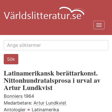
Hoppa
till
huvudinnehåll
Toggl
navig
Search
Sök
this
site
Latinamerikansk berättarkonst.
Nittonhundratalsprosa i urval av
Artur Lundkvist
Bonniers
1964
Medarbetare:
Artur Lundkvist
Antologier
Latinamerika