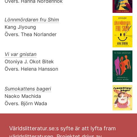
Övers.
Hanna Nordenhök
Lönnmördaren fru Shim
Kang Jiyoung
Övers.
Thea Norlander
Vi var gnistan
Otoniya J. Okot Bitek
Övers.
Helena Hansson
Sumokattens bageri
Naoko Machida
Övers.
Björn Wada
Världslitteratur.se:s syfte är att lyfta fram
världslitteraturen. Projektet drivs av