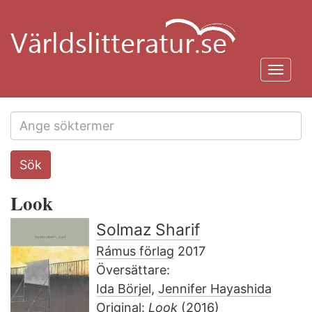
Hoppa
till
huvudinnehåll
Toggl
navig
Search
Sök
this
site
Look
Solmaz Sharif
Rámus förlag
2017
Översättare:
Ida Börjel
,
Jennifer Hayashida
Original:
Look
(2016)