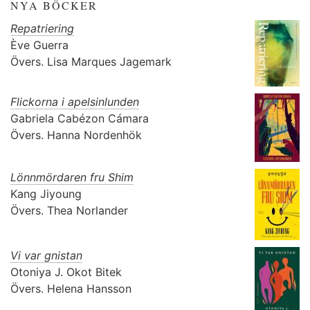
NYA BÖCKER
Repatriering
Ève Guerra
Övers.
Lisa Marques Jagemark
Flickorna i apelsinlunden
Gabriela Cabézon Cámara
Övers.
Hanna Nordenhök
Lönnmördaren fru Shim
Kang Jiyoung
Övers.
Thea Norlander
Vi var gnistan
Otoniya J. Okot Bitek
Övers.
Helena Hansson