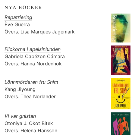
NYA BÖCKER
Repatriering
Ève Guerra
Övers.
Lisa Marques Jagemark
Flickorna i apelsinlunden
Gabriela Cabézon Cámara
Övers.
Hanna Nordenhök
Lönnmördaren fru Shim
Kang Jiyoung
Övers.
Thea Norlander
Vi var gnistan
Otoniya J. Okot Bitek
Övers.
Helena Hansson