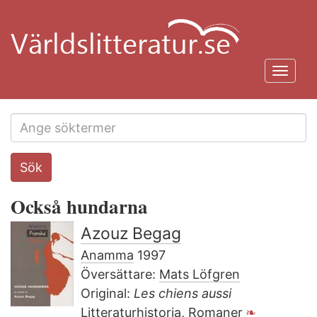
Hoppa
till
huvudinnehåll
Toggl
navig
Search
Sök
this
site
Också hundarna
Azouz Begag
Anamma
1997
Översättare:
Mats Löfgren
Original:
Les chiens aussi
Litteraturhistoria, Romaner