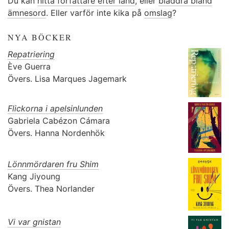
Du kan
hitta författare efter land
, eller
bläddra bland
ämnesord
. Eller varför inte kika på
omslag
?
NYA BÖCKER
Repatriering
Ève Guerra
Övers.
Lisa Marques Jagemark
Flickorna i apelsinlunden
Gabriela Cabézon Cámara
Övers.
Hanna Nordenhök
Lönnmördaren fru Shim
Kang Jiyoung
Övers.
Thea Norlander
Vi var gnistan