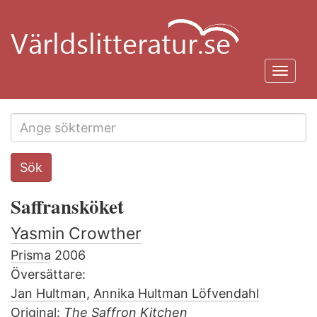
Hoppa
till
huvudinnehåll
Toggl
navig
Search
Sök
this
site
Saffransköket
Yasmin Crowther
Prisma
2006
Översättare:
Jan Hultman
,
Annika Hultman Löfvendahl
Original:
The Saffron Kitchen