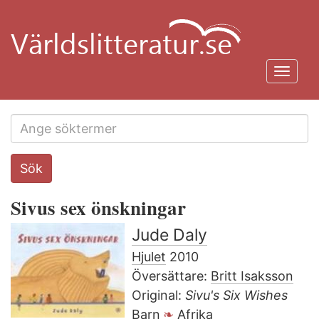
Hoppa
till
huvudinnehåll
Toggl
navig
Search
Sök
this
site
Sivus sex önskningar
Jude Daly
Hjulet
2010
Översättare:
Britt Isaksson
Original:
Sivu's Six Wishes
Barn
Afrika