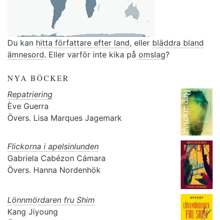
Du kan
hitta författare efter land
, eller
bläddra bland
ämnesord
. Eller varför inte kika på
omslag
?
NYA BÖCKER
Repatriering
Ève Guerra
Övers.
Lisa Marques Jagemark
Flickorna i apelsinlunden
Gabriela Cabézon Cámara
Övers.
Hanna Nordenhök
Lönnmördaren fru Shim
Kang Jiyoung