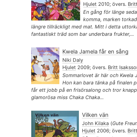
Hjulet
2010; övers.
Brit
En gång för länge seda
komma, marken torkade
längre tillräckligt med mat. Mitt i detta uttor
fantastiskt träd som bar underbara frukter,...
Kwela Jamela får en sång
Niki Daly
Hjulet
2009; övers.
Britt Isaksso
Sommarlovet är här och Kwela J
Hon kan bara tänka på finalen p
får ett jobb på en frisörsalong och tror knap
glamorösa miss Chaka Chaka...
Vilken vän
John Kilaka
(
Gute Freu
Hjulet
2006; övers.
Brit