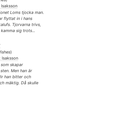
t Isaksson
lejonet Loms tjocka man.
 flyttat in i hans
lufs. Tjorvarna trivs,
 kamma sig trots...
r
Wishes
)
t Isaksson
e som skapar
i sten. Men han är
ir han bitter och
och mäktig. Då skulle