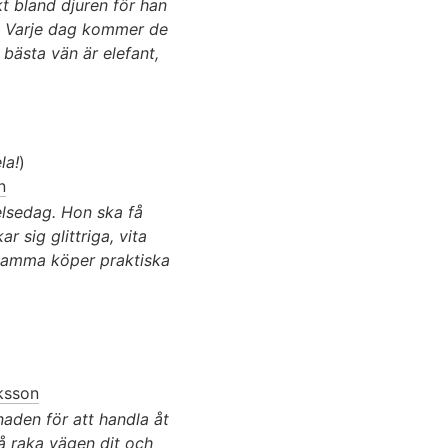
t bland djuren för han
s. Varje dag kommer de
 bästa vän är elefant,
la!
)
n
elsedag. Hon ska få
ar sig glittriga, vita
 mamma köper praktiska
aksson
naden för att handla åt
å raka vägen dit och