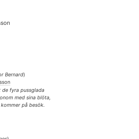
ksson
or Bernard
)
ksson
et de fyra pussglada
onom med sina blöta,
de kommer på besök.
nes
)