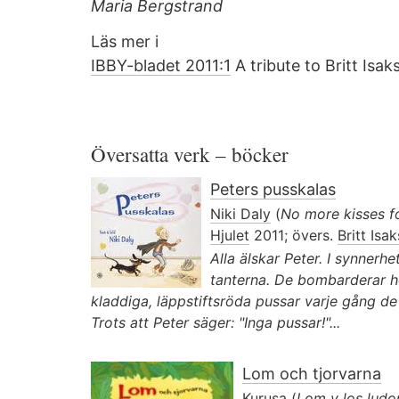
Maria Bergstrand
Läs mer i
IBBY-bladet 2011:1
A tribute to Britt Isa
Översatta verk – böcker
Peters pusskalas
Niki Daly
(
No more kisses f
Hjulet
2011; övers.
Britt Isa
Alla älskar Peter. I synnerh
tanterna. De bombarderar h
kladdiga, läppstiftsröda pussar varje gång 
Trots att Peter säger: "Inga pussar!"...
Lom och tjorvarna
Kurusa
(
Lom y los ludo