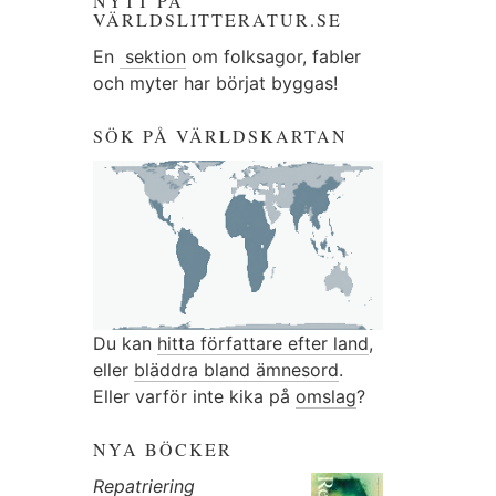
NYTT PÅ
VÄRLDSLITTERATUR.SE
En
sektion
om folksagor, fabler
och myter har börjat byggas!
SÖK PÅ VÄRLDSKARTAN
Du kan
hitta författare efter land
,
eller
bläddra bland ämnesord
.
Eller varför inte kika på
omslag
?
NYA BÖCKER
Repatriering