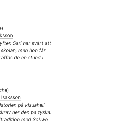
e
)
aksson
fter. Sari har svårt att
 i skolan, men hon får
räffas de en stund i
sche
)
t Isaksson
storien på kisuaheli
skrev ner den på tyska.
eltradition med Sokwe
.