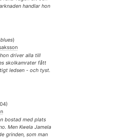
marknaden handlar hon
 blues
)
Isaksson
on driver alla till
nes skolkamrater fått
tigt ledsen - och tyst.
004)
on
en bostad med plats
no. Men Kwela Jamela
ande grinden, som man