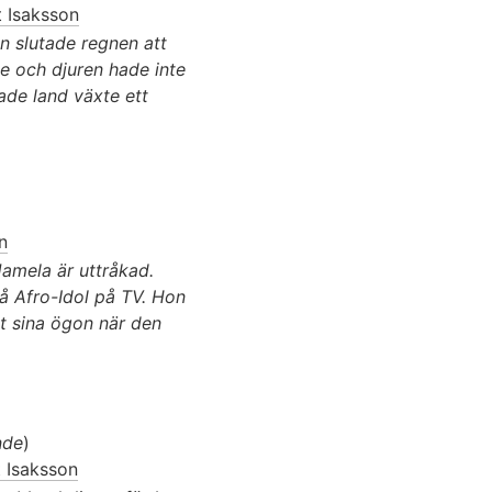
t Isaksson
n slutade regnen att
 och djuren hade inte
kade land växte ett
n
amela är uttråkad.
å Afro-Idol på TV. Hon
pt sina ögon när den
nde
)
t Isaksson