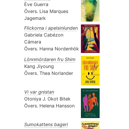
Ève Guerra
Övers.
Lisa Marques
Jagemark
Flickorna i apelsinlunden
Gabriela Cabézon
Cámara
Övers.
Hanna Nordenhök
Lönnmördaren fru Shim
Kang Jiyoung
Övers.
Thea Norlander
Vi var gnistan
Otoniya J. Okot Bitek
Övers.
Helena Hansson
Sumokattens bageri