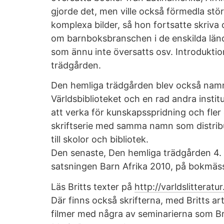
gjorde det, men ville också förmedla s
komplexa bilder, så hon fortsatte skriva 
om barnboksbranschen i de enskilda län
som ännu inte översatts osv. Introduktio
trädgården.
Den hemliga trädgården blev också namn
Världsbiblioteket och en rad andra instit
att verka för kunskapsspridning och fler 
skriftserie med samma namn som distrib
till skolor och bibliotek.
Den senaste, Den hemliga trädgården 4.
satsningen Barn Afrika 2010, på bokmäs
Läs Britts texter på
http://varldslitterat
Där finns också skrifterna, med Britts arti
filmer med några av seminarierna som Bri