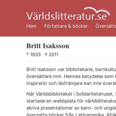
Hoppa
till
huvudinnehåll
Hem
Författare & böcker
Översätta
Britt Isaksson
* 1933
† 2011
Britt Isaksson var bibliotekarie, barnkul
översättare mm. Hennes betydelse som k
inspiratör och läsfrämjare kan inte övers
När Världsbiblioteket i Solidaritetshuset
startade en webbplats för världslitteratu
skriva presentationer av barn- och ung
översatta böcker från Latinamerika, Afri