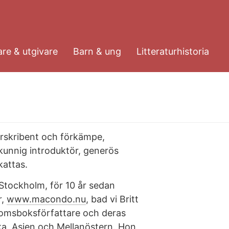
re & utgivare
Barn & ung
Litteraturhistoria
turskribent och förkämpe,
unnig introduktör, generös
kattas.
, Stockholm, för 10 år sedan
r,
www.macondo.nu
, bad vi Britt
domsboksförfattare och deras
ka, Asien och Mellanöstern. Hon