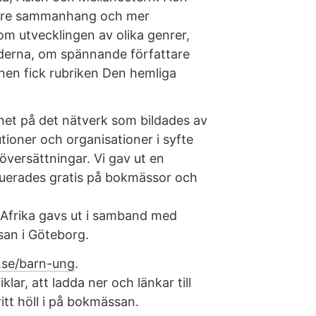
törre sammanhang och mer
om utvecklingen av olika genrer,
derna, om spännande författare
nen fick rubriken Den hemliga
et på det nätverk som bildades av
utioner och organisationer i syfte
översättningar. Vi gav ut en
uerades gratis på bokmässor och
 Afrika gavs ut i samband med
san i Göteborg.
ur.se/barn-ung
.
klar, att ladda ner och länkar till
tt höll i på bokmässan.