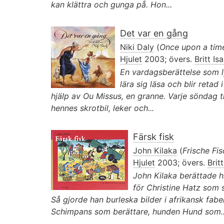
kan klättra och gunga på. Hon...
Det var en gång
Niki Daly
(
Once upon a tim
Hjulet
2003; övers.
Britt Is
En vardagsberättelse som ly
lära sig läsa och blir retad
hjälp av Ou Missus, en granne. Varje söndag t
hennes skrotbil, leker och...
Färsk fisk
John Kilaka
(
Frische Fi
Hjulet
2003; övers.
Brit
John Kilaka berättade hi
för Christine Hatz som 
Så gjorde han burleska bilder i afrikansk fab
Schimpans som berättare, hunden Hund som..