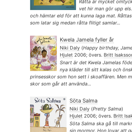
Råtta är mycket omtyck
vet hir man gör upp el
och hämtar eld för att kunna laga mat. Råttas
som latar sig medan råtta flitigt samlar...
Kwela Jamela fyller år
Niki Daly
(
Happy birthday, Jame
Hjulet
2006; övers.
Britt Isaksso
Snart är det Kwela Jamelas föd
nya kläder till sitt kalas och önsk
prinsesskor som hon sett i skoaffären. Men
skor som går att använda...
Söta Salma
Niki Daly
(
Pretty Salma
)
Hjulet
2006; övers.
Britt Is
Söta Salma ska gå till mark
sin mormor. Hon lovar att g