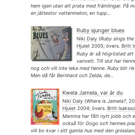
hem igen utan att prata med främlingar. På 
en jättestor vattenmelon, en tupp...
Ruby sjunger blues
Niki Daly
(
Ruby sings the
Hjulet
2005; övers.
Britt 
Ruby är så högröstad att h
vanvett. Till slut har hen
nog och vill inte leka med henne. Ruby blir rik
Men då får Bernhard och Zelda, de...
Kwela Jamela, var är du
Niki Daly
(
Where is Jamela?
, 2
Hjulet
2004; övers.
Britt Isakss
Mamma har fått nytt jobb och 
också för Gogo och hennes pia
vill bo kvar i sitt gamla hus med den gnissl