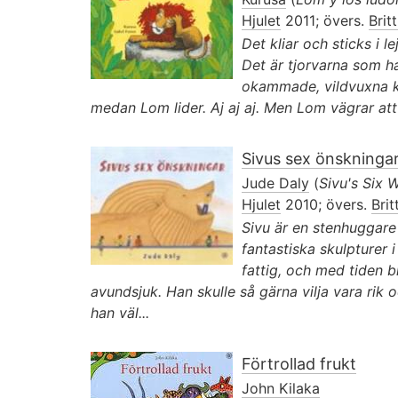
Hjulet
2011; övers.
Brit
Det kliar och sticks i 
Det är tjorvarna som har
okammade, vildvuxna ka
medan Lom lider. Aj aj aj. Men Lom vägrar att
Sivus sex önskninga
Jude Daly
(
Sivu's Six 
Hjulet
2010; övers.
Brit
Sivu är en stenhuggar
fantastiska skulpturer 
fattig, och med tiden bl
avundsjuk. Han skulle så gärna vilja vara rik 
han väl...
Förtrollad frukt
John Kilaka