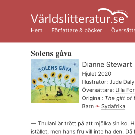
Hoppa
till
huvudinnehåll
Hem
Författare & böcker
Översätta
Solens gåva
Dianne Stewart
Hjulet
2020
Illustratör:
Jude Daly
Översättare:
Ulla Fo
Original:
The gift of
Barn
Sydafrika
— Thulani är trött på att mjölka sin ko. 
istället, men hans fru vill inte ha den. D