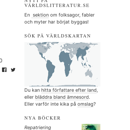
NYTT PÅ
VÄRLDSLITTERATUR.SE
En
sektion
om folksagor, fabler
och myter har börjat byggas!
SÖK PÅ VÄRLDSKARTAN
0
Du kan
hitta författare efter land
,
eller
bläddra bland ämnesord
.
Eller varför inte kika på
omslag
?
NYA BÖCKER
Repatriering