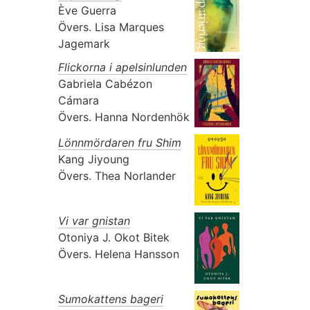
Ève Guerra
Övers.
Lisa Marques
Jagemark
Flickorna i apelsinlunden
Gabriela Cabézon
Cámara
Övers.
Hanna Nordenhök
Lönnmördaren fru Shim
Kang Jiyoung
Övers.
Thea Norlander
Vi var gnistan
Otoniya J. Okot Bitek
Övers.
Helena Hansson
Sumokattens bageri