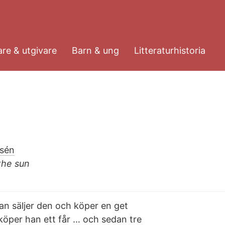
re & utgivare
Barn & ung
Litteraturhistoria
rsén
 the sun
Han säljer den och köper en get
å köper han ett får … och sedan tre