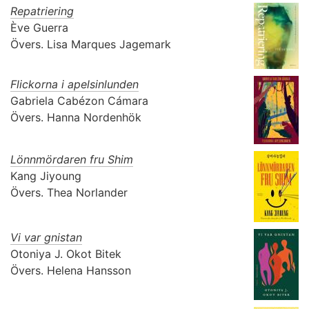
Repatriering
Ève Guerra
Övers.
Lisa Marques Jagemark
Flickorna i apelsinlunden
Gabriela Cabézon Cámara
Övers.
Hanna Nordenhök
Lönnmördaren fru Shim
Kang Jiyoung
Övers.
Thea Norlander
Vi var gnistan
Otoniya J. Okot Bitek
Övers.
Helena Hansson