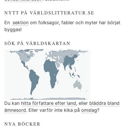
NYTT PÅ VÄRLDSLITTERATUR.SE
En
sektion
om folksagor, fabler och myter har börjat
byggas!
SÖK PÅ VÄRLDSKARTAN
Du kan
hitta författare efter land
, eller
bläddra bland
ämnesord
. Eller varför inte kika på
omslag
?
NYA BÖCKER