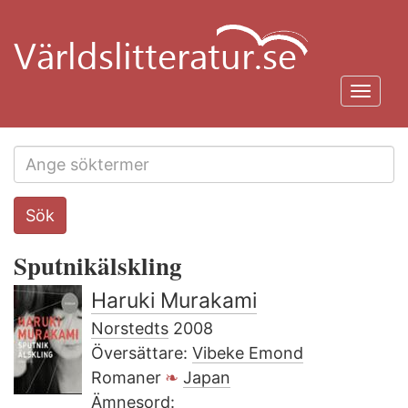
Hoppa
till
huvudinnehåll
Toggl
navig
Search
Sök
this
site
Sputnikälskling
Haruki Murakami
Norstedts
2008
Översättare:
Vibeke Emond
Romaner
Japan
Ämnesord: