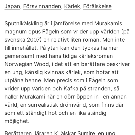
Japan
,
Försvinnanden
,
Kärlek
,
Förälskelse
Sputnikälskling är i jämförelse med Murakamis
magnum opus Fågeln som vrider upp världen (på
svenska 2007) en relativt liten roman. Men inte
till innehållet. På ytan kan den tyckas ha mer
gemensamt med hans tidiga kärleksroman
Norwegian Wood, i det att en berättare beskriver
en ung, känslig kvinnas kärlek, som hotar att
utplåna henne. Men precis som i Fågeln som
vrider upp världen och Kafka på stranden, så
håller Murakami här en dörr öppen in i en annan
värld, en surrealistisk drömvärld, som finns där
som ett ständigt hot och en lika ständig
möjlighet.
Berättaren, läraren K, älskar Sumire, en ung,