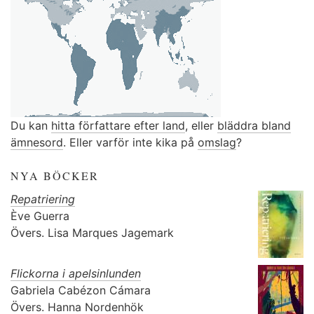
Du kan
hitta författare efter land
, eller
bläddra bland
ämnesord
. Eller varför inte kika på
omslag
?
NYA BÖCKER
Repatriering
Ève Guerra
Övers.
Lisa Marques Jagemark
Flickorna i apelsinlunden
Gabriela Cabézon Cámara
Övers.
Hanna Nordenhök