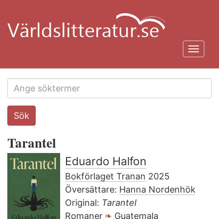
Hoppa
till
huvudinnehåll
Toggl
navig
Search
Sök
this
site
Tarantel
Eduardo Halfon
Bokförlaget Tranan
2025
Översättare:
Hanna Nordenhök
Original:
Tarantel
Romaner
Guatemala