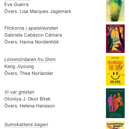
Ève Guerra
Övers.
Lisa Marques Jagemark
Flickorna i apelsinlunden
Gabriela Cabézon Cámara
Övers.
Hanna Nordenhök
Lönnmördaren fru Shim
Kang Jiyoung
Övers.
Thea Norlander
Vi var gnistan
Otoniya J. Okot Bitek
Övers.
Helena Hansson
Sumokattens bageri