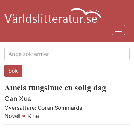
Hoppa
till
huvudinnehåll
Toggl
navig
Search
Sök
this
site
Ameis tungsinne en solig dag
Can Xue
Översättare:
Göran Sommardal
Novell
Kina