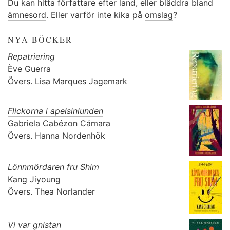
Du kan
hitta författare efter land
, eller
bläddra bland
ämnesord
. Eller varför inte kika på
omslag
?
NYA BÖCKER
Repatriering
Ève Guerra
Övers.
Lisa Marques Jagemark
Flickorna i apelsinlunden
Gabriela Cabézon Cámara
Övers.
Hanna Nordenhök
Lönnmördaren fru Shim
Kang Jiyoung
Övers.
Thea Norlander
Vi var gnistan