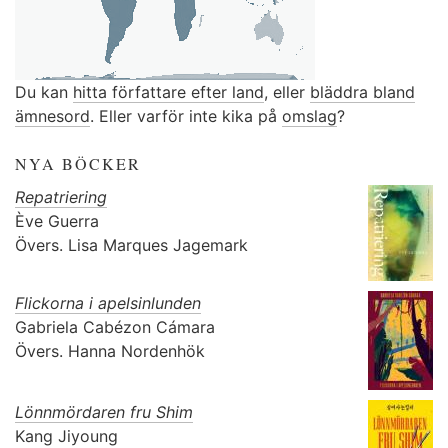
Du kan
hitta författare efter land
, eller
bläddra bland
ämnesord
. Eller varför inte kika på
omslag
?
NYA BÖCKER
Repatriering
Ève Guerra
Övers.
Lisa Marques Jagemark
Flickorna i apelsinlunden
Gabriela Cabézon Cámara
Övers.
Hanna Nordenhök
Lönnmördaren fru Shim
Kang Jiyoung