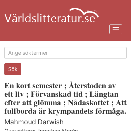
Hoppa
till
huvudinnehåll
Toggl
navig
Search
Sök
this
site
En kort semester ; Återstoden av
ett liv ; Förvanskad tid ; Längtan
efter att glömma ; Nådaskottet ; Att
fullborda är krympandets förmåga.
Mahmoud Darwish
Översättare:
Jonathan Morén