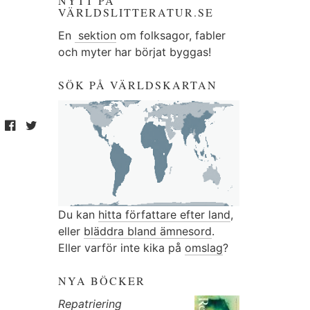
NYTT PÅ
VÄRLDSLITTERATUR.SE
En
sektion
om folksagor, fabler
och myter har börjat byggas!
SÖK PÅ VÄRLDSKARTAN
Du kan
hitta författare efter land
,
eller
bläddra bland ämnesord
.
Eller varför inte kika på
omslag
?
NYA BÖCKER
Repatriering