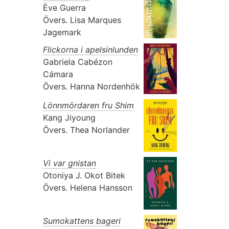
Ève Guerra
Övers.
Lisa Marques
Jagemark
Flickorna i apelsinlunden
Gabriela Cabézon
Cámara
Övers.
Hanna Nordenhök
Lönnmördaren fru Shim
Kang Jiyoung
Övers.
Thea Norlander
Vi var gnistan
Otoniya J. Okot Bitek
Övers.
Helena Hansson
Sumokattens bageri