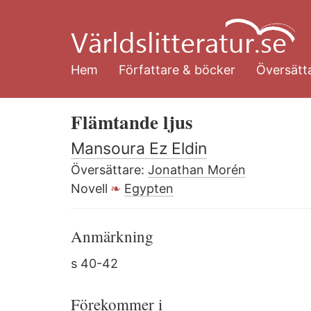
Hoppa
till
huvudinnehåll
Hem
Författare & böcker
Översätta
Flämtande ljus
Mansoura Ez Eldin
Översättare:
Jonathan Morén
Novell
Egypten
Anmärkning
s 40-42
Förekommer i