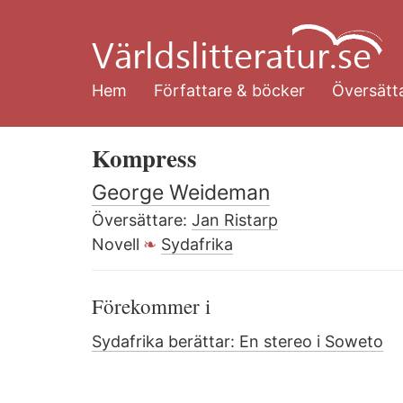
Hoppa
till
huvudinnehåll
Hem
Författare & böcker
Översätta
Kompress
George Weideman
Översättare:
Jan Ristarp
Novell
Sydafrika
Förekommer i
Sydafrika berättar: En stereo i Soweto