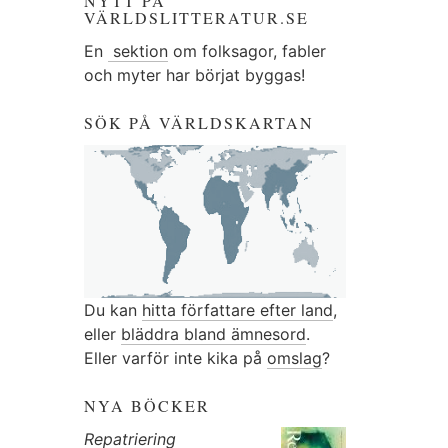
NYTT PÅ
VÄRLDSLITTERATUR.SE
En
sektion
om folksagor, fabler
och myter har börjat byggas!
SÖK PÅ VÄRLDSKARTAN
Du kan
hitta författare efter land
,
eller
bläddra bland ämnesord
.
Eller varför inte kika på
omslag
?
NYA BÖCKER
Repatriering