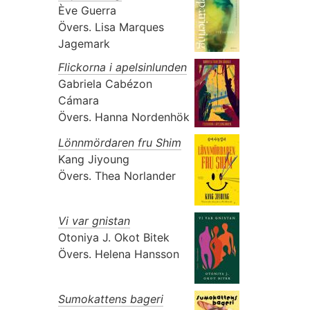
Ève Guerra
Övers.
Lisa Marques
Jagemark
Flickorna i apelsinlunden
Gabriela Cabézon
Cámara
Övers.
Hanna Nordenhök
Lönnmördaren fru Shim
Kang Jiyoung
Övers.
Thea Norlander
Vi var gnistan
Otoniya J. Okot Bitek
Övers.
Helena Hansson
Sumokattens bageri