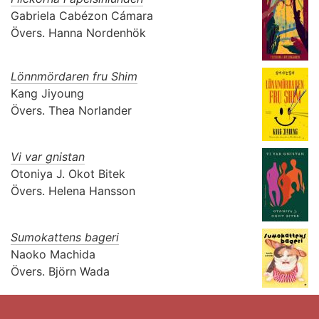
Gabriela Cabézon Cámara
Övers.
Hanna Nordenhök
Lönnmördaren fru Shim
Kang Jiyoung
Övers.
Thea Norlander
Vi var gnistan
Otoniya J. Okot Bitek
Övers.
Helena Hansson
Sumokattens bageri
Naoko Machida
Övers.
Björn Wada