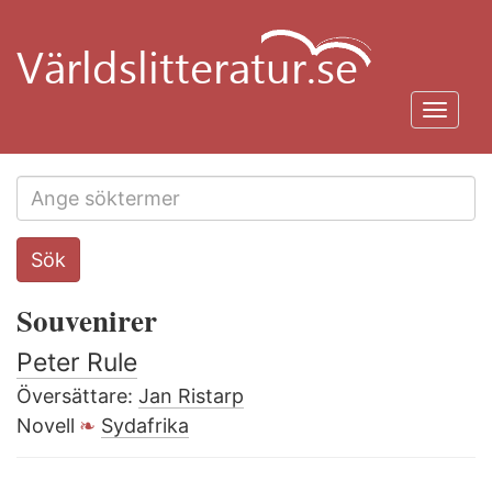
Hoppa
till
huvudinnehåll
Toggl
navig
Search
Sök
this
site
Souvenirer
Peter Rule
Översättare:
Jan Ristarp
Novell
Sydafrika