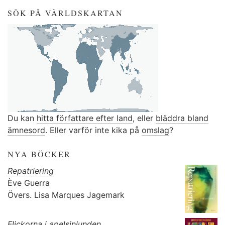
SÖK PÅ VÄRLDSKARTAN
Du kan
hitta författare efter land
, eller
bläddra bland
ämnesord
. Eller varför inte kika på
omslag
?
NYA BÖCKER
Repatriering
Ève Guerra
Övers.
Lisa Marques Jagemark
Flickorna i apelsinlunden