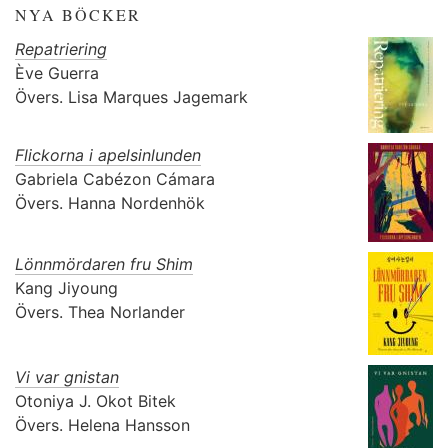
NYA BÖCKER
Repatriering
Ève Guerra
Övers.
Lisa Marques Jagemark
Flickorna i apelsinlunden
Gabriela Cabézon Cámara
Övers.
Hanna Nordenhök
Lönnmördaren fru Shim
Kang Jiyoung
Övers.
Thea Norlander
Vi var gnistan
Otoniya J. Okot Bitek
Övers.
Helena Hansson