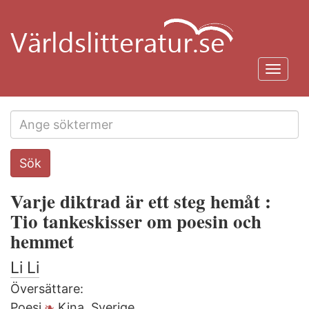
Hoppa
till
huvudinnehåll
Toggl
navig
Search
Sök
this
site
Varje diktrad är ett steg hemåt :
Tio tankeskisser om poesin och
hemmet
Li Li
Översättare:
Poesi
Kina
,
Sverige