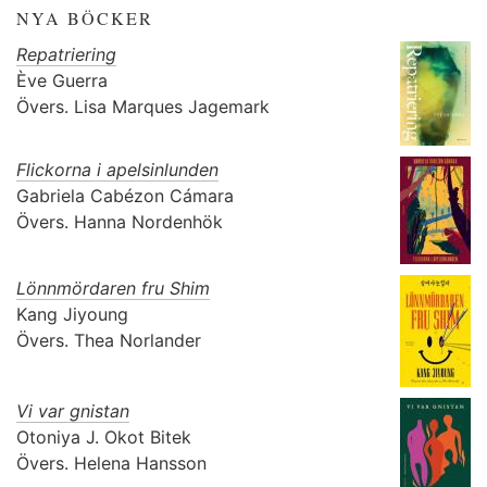
NYA BÖCKER
Repatriering
Ève Guerra
Övers.
Lisa Marques Jagemark
Flickorna i apelsinlunden
Gabriela Cabézon Cámara
Övers.
Hanna Nordenhök
Lönnmördaren fru Shim
Kang Jiyoung
Övers.
Thea Norlander
Vi var gnistan
Otoniya J. Okot Bitek
Övers.
Helena Hansson