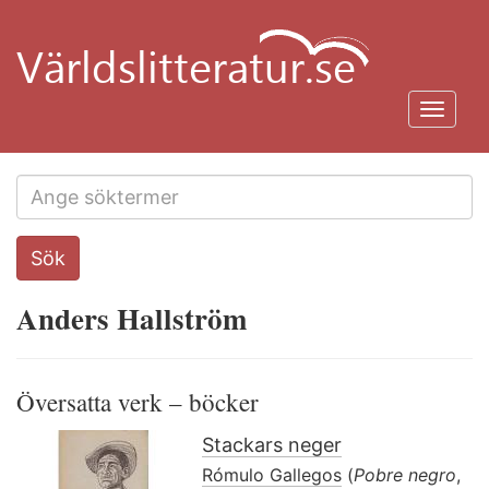
Hoppa
till
huvudinnehåll
Toggl
navig
Search
Sök
this
site
Anders Hallström
Översatta verk – böcker
Stackars neger
Rómulo Gallegos
(
Pobre negro
,